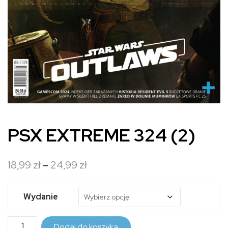
PSX EXTREME 324 (2)
Zakres
18,99
zł
–
24,99
zł
cen:
od
Wydanie
18,99 zł
ilość
do
Dodaj do koszyka