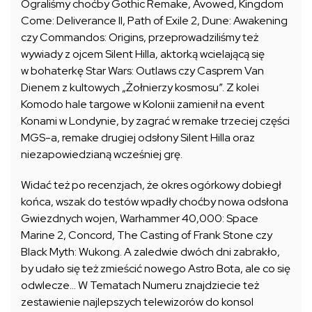
Ograliśmy choćby Gothic Remake, Avowed, Kingdom
Come: Deliverance II, Path of Exile 2, Dune: Awakening
czy Commandos: Origins, przeprowadziliśmy też
wywiady z ojcem Silent Hilla, aktorką wcielającą się
w bohaterkę Star Wars: Outlaws czy Casprem Van
Dienem z kultowych „Żołnierzy kosmosu”. Z kolei
Komodo hale targowe w Kolonii zamienił na event
Konami w Londynie, by zagrać w remake trzeciej części
MGS-a, remake drugiej odsłony Silent Hilla oraz
niezapowiedzianą wcześniej grę.
Widać też po recenzjach, że okres ogórkowy dobiegł
końca, wszak do testów wpadły choćby nowa odsłona
Gwiezdnych wojen, Warhammer 40,000: Space
Marine 2, Concord, The Casting of Frank Stone czy
Black Myth: Wukong. A zaledwie dwóch dni zabrakło,
by udało się też zmieścić nowego Astro Bota, ale co się
odwlecze… W Tematach Numeru znajdziecie też
zestawienie najlepszych telewizorów do konsol