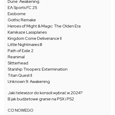
Dune: Awakening
EA Sports FC 25
Exoborne
Gothic Remake
Heroes of Might & Magic: The Olden Era
Kamikaze Lassplanes
Kingdom Come Deliverance II
Little Nightmares III
Path of Exile 2
Reanimal
Slitterhead
Starship Troopers: Extermination
Titan Quest II
Unknown 9: Awakening
Jaki telewizor do konsoli wybrać w 2024?
B jak budżetowe granie na PSX i PS2
CO NOWEGO