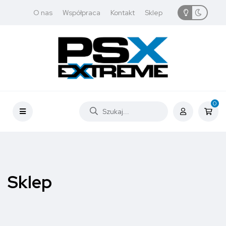
O nas
Współpraca
Kontakt
Sklep
0
Sklep