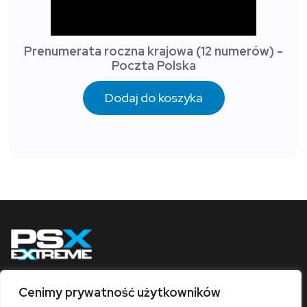
Prenumerata roczna krajowa (12 numerów) -
Poczta Polska
Dodaj do koszyka
Cenimy prywatność użytkowników
Obserwuj nas