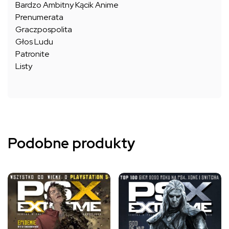
Bardzo Ambitny Kącik Anime
Prenumerata
Graczpospolita
Głos Ludu
Patronite
Listy
Podobne produkty
Ten
Ten
produkt
produkt
ma
ma
wiele
wiele