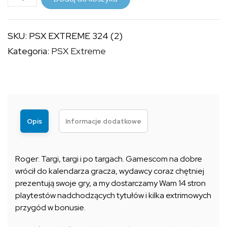
PSX
24,99 zł
EXTREME
SKU:
PSX EXTREME 324 (2)
324
Kategoria:
PSX Extreme
(2)
Opis
Informacje dodatkowe
Roger: Targi, targi i po targach. Gamescom na dobre
wrócił do kalendarza gracza, wydawcy coraz chętniej
prezentują swoje gry, a my dostarczamy Wam 14 stron
playtestów nadchodzących tytułów i kilka extrimowych
przygód w bonusie.