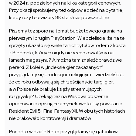
w 2024 r., podzielonych na kilka kategorii cenowych.
Przy okazji spróbujemy też odpowiedzieć na pytanie,
kiedy i czy telewizory 8K staną się powszechne.
Piszemy też sporo na temat budżetowego grania na
pierwszym i drugim PlayStation. Wiedzieliście, że na te
sprzęty ukazało się wiele tanich tytułów rodem z kosza
z Biedronki, których nigdy nie recenzowaliśmy na
łamach magazynu? A można tam znaleźć prawdziwe
perełki. Z kolei w „Indeksie gier zakazanych”
przyglądamy się produkcjom religijnym – wiedzieliście,
że co roku odbywają się chrześcijańskie targi gier,
a w Polsce nie brakuje księży streamujących
rozgrywkę? Czekają też na Was dwa obszerne
opracowania opisujące arcyciekawe kulisy powstania
Resident Evil 5 i Final Fantasy XII. W obu tych historiach
nie brakowało kontrowersji i dramatów.
Ponadto w dziale Retro przyglądamy się gatunkowi