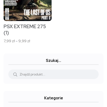
można
wybrać
na
stronie
PSX EXTREME 275
produktu
(1)
Zakres
7,99
zł
–
9,99
zł
cen:
od
7,99 zł
Szukaj…
do
9,99 zł
Kategorie