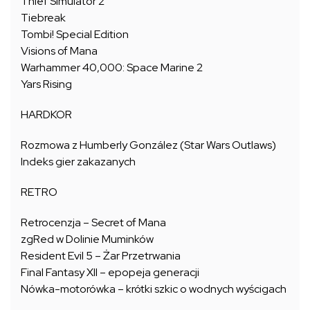
Thief Simulator 2
Tiebreak
Tombi! Special Edition
Visions of Mana
Warhammer 40,000: Space Marine 2
Yars Rising
HARDKOR
Rozmowa z Humberly González (Star Wars Outlaws)
Indeks gier zakazanych
RETRO
Retrocenzja – Secret of Mana
zgRed w Dolinie Muminków
Resident Evil 5 – Żar Przetrwania
Final Fantasy XII – epopeja generacji
Nówka-motorówka – krótki szkic o wodnych wyścigach