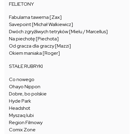
FELIETONY
Fabularna tawerna [Zax]
Savepoint [Michał Walkiewicz]
Dwóch zgryźliwych tetryków [Mielu / Marcellus]
Na piechotę [Piechota]
Od gracza dla graczy [Mazzi]
Okiem maniaka [Roger]
STAŁE RUBRYKI
Co nowego
Ohayo Nippon
Dobre, bo polskie
Hyde Park
Headshot
Myszaq lubi
Region Filmowy
Comix Zone