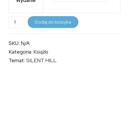
Wydanie
24,99 zł
do
ilość
Dodaj do koszyka
59,99 zł
SILENT
HILL:
SKU:
N/A
POCZĄTKI
Kategoria:
Książki
–
Temat:
SILENT HILL
CZĘŚCI
1-
4
–
TWARDA
OPRAWA
(OKŁADKA
SH3)