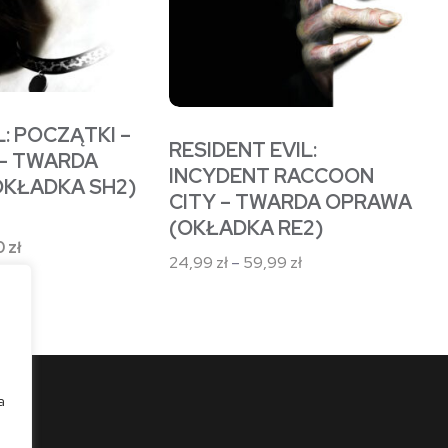
stronie
produktu
L: POCZĄTKI –
RESIDENT EVIL:
 – TWARDA
INCYDENT RACCOON
KŁADKA SH2)
CITY – TWARDA OPRAWA
(OKŁADKA RE2)
otna
Aktualna
0
zł
Zakres
24,99
zł
–
59,99
zł
cena
cen:
ła:
wynosi:
od
zł.
30,00 zł.
24,99 zł
do
59,99 zł
a