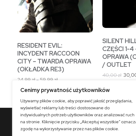
stronie
stronie
produktu
produktu
SILENT HIL
RESIDENT EVIL:
CZĘŚCI 1-4
INCYDENT RACCOON
OPRAWA (O
CITY – TWARDA OPRAWA
/ OUTLET
(OKŁADKA RE3)
Pierw
40,00
zł
30,0
Zakres
24,99
zł
–
59,99
zł
cena
cen:
wynosi
Cenimy prywatność użytkowników
od
40,00 
24,99 zł
Używamy plików cookie, aby poprawić jakość przeglądania,
wyświetlać reklamy lub treści dostosowane do
do
indywidualnych potrzeb użytkowników oraz analizować ruch
59,99 zł
na stronie. Kliknięcie przycisku „Akceptuj wszystkie” oznacz
zgodę na wykorzystywanie przez nas plików cookie.