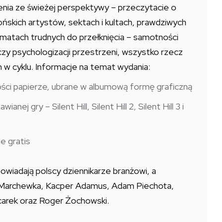
enia ze świeżej perspektywy – przeczytacie o
pońskich artystów, sektach i kultach, prawdziwych
matach trudnych do przełknięcia – samotności
zy psychologizacji przestrzeni, wszystko rzecz
w cyklu. Informacje na temat wydania:
kości papierze, ubrane w albumową formę graficzną
nej gry – Silent Hill, Silent Hill 2, Silent Hill 3 i
e gratis
iadają polscy dziennikarze branżowi, a
iej Marchewka, Kacper Adamus, Adam Piechota,
lcarek oraz Roger Żochowski.