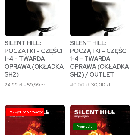
można
można
wybrać
wybrać
na
na
stronie
stronie
SILENT HILL:
SILENT HILL:
produktu
produktu
POCZĄTKI – CZĘŚCI
POCZĄTKI – CZĘŚCI
1-4 – TWARDA
1-4 – TWARDA
OPRAWA (OKŁADKA
OPRAWA (OKŁADKA
SH2)
SH2) / OUTLET
Zakres
Pierwotna
Aktualna
24,99
zł
–
59,99
zł
40,00
zł
30,00
zł
cen:
cena
cena
od
wynosiła:
wynosi:
24,99 zł
40,00 zł.
30,00 zł.
Ten
Ten
Brak wyd. papierowego
do
produkt
produkt
59,99 zł
ma
ma
Promocja!