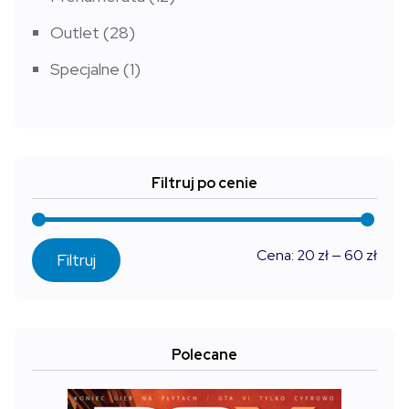
Outlet
(28)
Specjalne
(1)
Filtruj po cenie
Cen
Cen
Cena:
20 zł
—
60 zł
Filtruj
min
max
Polecane