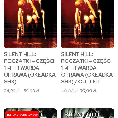
wiele
wiele
wariantów.
wariantów.
Opcje
Opcje
można
można
wybrać
wybrać
na
na
stronie
stronie
SILENT HILL:
SILENT HILL:
produktu
produktu
POCZĄTKI – CZĘŚCI
POCZĄTKI – CZĘŚCI
1-4 – TWARDA
1-4 – TWARDA
OPRAWA (OKŁADKA
OPRAWA (OKŁADKA
SH3)
SH3) / OUTLET
Zakres
Pierwotna
Aktualna
24,99
zł
–
59,99
zł
40,00
zł
30,00
zł
cen:
cena
cena
od
wynosiła:
wynosi:
24,99 zł
40,00 zł.
30,00 zł.
Ten
Ten
Brak wyd. papierowego
do