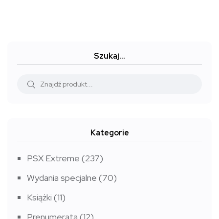
od
wynosiła:
wynosi:
24,99 zł
40,00 zł.
30,00 zł.
do
59,99 zł
Szukaj…
Kategorie
PSX Extreme
(237)
Wydania specjalne
(70)
Książki
(11)
Prenumerata
(12)