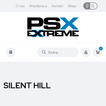
O nas
Współpraca
Kontakt
Sklep
0
SILENT HILL