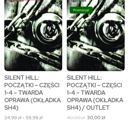
produkt
produkt
59,99 zł
ma
ma
Promocja!
wiele
wiele
wariantów.
wariantów.
Opcje
Opcje
można
można
wybrać
wybrać
na
na
stronie
stronie
SILENT HILL:
SILENT HILL:
produktu
produktu
POCZĄTKI – CZĘŚCI
POCZĄTKI – CZĘŚCI
1-4 – TWARDA
1-4 – TWARDA
OPRAWA (OKŁADKA
OPRAWA (OKŁADKA
SH4)
SH4) / OUTLET
Zakres
Pierwotna
Aktualna
24,99
zł
–
59,99
zł
40,00
zł
30,00
zł
cen:
cena
cena