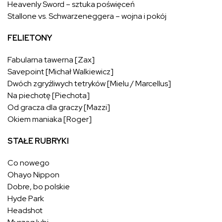
Heavenly Sword – sztuka poświęceń
Stallone vs. Schwarzeneggera – wojna i pokój
FELIETONY
Fabularna tawerna [Zax]
Savepoint [Michał Walkiewicz]
Dwóch zgryźliwych tetryków [Mielu / Marcellus]
Na piechotę [Piechota]
Od gracza dla graczy [Mazzi]
Okiem maniaka [Roger]
STAŁE RUBRYKI
Co nowego
Ohayo Nippon
Dobre, bo polskie
Hyde Park
Headshot