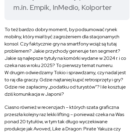
m.in. Empik, InMedio, Kolporter
To też bardzo dobry moment, by podsumować rynek
mobilny, który miał być zagrożeniem dla stacjonarnych
konsol. Czy faktycznie gry na smartfony wciąż są tutaj
problemem? Jakie przychody generuje ten segment?
Jakie są najlepsze tytuły na komórki wydane w 2024 r. i co
czeka nas w roku 2025? To pierwszy temat numeru.
W drugim odwiedzamy Tokio i sprawdzamy, czy nadal jest
to raj dla graczy. Gdzie najtaniej kupić retrosprzęty i gry?
Gdzie nie zapłacimy „podatku od turystów”? I ile kosztuje
dziś komunikacja w Japonii?
Ciasno również w recenzjach – których szata graficzna
przeszła kolejny raz lekki lifting – ponieważ czeka na Was
ponad 20 tytułów, w tym tak długo wyczekiwane
produkcje jak Avoved, Like a Dragon: Pirate Yakuza czy