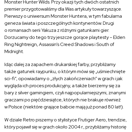
Monster Hunter Wilds. Przy okazji tych dwóch ostatnich
premier przygotowaliśmy dla Was artykuły towarzyszące.
Pierwszy o uniwersum Monster Huntera, w tym fabularna
geneza świata i poszczególnych kontynentów. Drugi
o romansach serii Yakuza z różnymi gatunkami gier.
Dorzucamy do tego trzy jeszcze gorące playtesty – Elden
Ring Nightreign, Assassin’s Creed Shadows i South of
Midnight.
Idąc dalej za zapachem drukarskiej farby, przybliżamy
także gatunek raypunku, o którym mówi się „uśmiechnięte
sci-fi”, opowiadamy o „złych zakończeniach” w grach i jak
wygląda ich proces produkcyjny, a także bierzemy się za
bary z silver gamingiem, czyli najpopularniejszymi, znanymi
graczami po pięćdziesiątce, których nie brakuje również
w Polsce (niektóre grające babcie mają już ponad 80 lat!).
W dziale Retro piszemy o stylistyce Frutiger Aero, trendzie,
który pojawił się w grach około 2004 r., przybliżamy historię