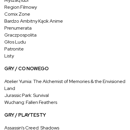
Myszaq lubi
Region Filmowy
Comix Zone
Bardzo Ambitny Kącik Anime
Prenumerata
Graczpospolita
Głos Ludu
Patronite
Listy
GRY / CO NOWEGO
Atelier Yumia: The Alchemist of Memories & the Envisioned
Land
Jurassic Park: Survival
Wuchang: Fallen Feathers
GRY / PLAYTESTY
Assassin’s Creed: Shadows