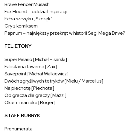
Brave Fencer Musashi
Fox Hound – oddział inspiracji
Echa szczęku „Szczęk”
Gry z komiksem
Paprium – największy przekręt w historii Segi Mega Drive?
FELIETONY
Super Pisario [Michał Pisarski]
Fabularna tawerna [Zax]
Savepoint [Michał Walkiewicz]
Dwóch zgryźliwych tetryków [Mielu / Marcellus]
Na piechotę [Piechota]
Od gracza dla graczy [Mazzi]
Okiem maniaka [Roger]
STAŁE RUBRYKI
Prenumerata