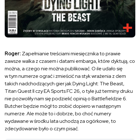
Roger:
Zapełnianie treściami miesięcznika to prawie
zawsze walka z czasem i datami embarga, które dyktują, co
można, a czego nie można publikować. O ile udało się
w tym numerze ograć i zmieścić na styk wrażenia z dem
takich nadchodzących gier jak Dying Light: The Beast,
Titan Quest II czy EA Sports FC 26, o tyle już terminy druku
nie pozwoliły nam się podzielić opinią o Battlefieldzie 6.
Butcher będzie mógł to zrobić dopiero w następnym
numerze. Ale może to i dobrze, bo choć numery
wydawane w środku lata uchodzą za ogórkowe, to
zdecydowanie było o czym pisać.