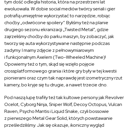
tym dość odległa historia, która na przestrzeni lat
ewoluowała. W dobie social mediów twórcy seriali i gier
potrafią umiejętnie wykorzystać to narzędzie, robiąc
choćby „odwrócone spoilery”. Byliśmy też na planie
drugiego sezonu ekranizacji „Twisted Metal”, gdzie
zajrzeliśmy choćby do parku maszyn, by zobaczyć, jak
tworzy się auta wykorzystywane następnie podczas
zadymy. I mamy zdjęcie z pełnowymiarowym
i funkcjonalnym Axelem (Two-Wheeled Machine)!
Opowiemy też o tym, skąd się wzięło pojęcie
crossplatformowego grania i które gry były w tej kwestii
pionierami oraz czym tak naprawdę jest izometryczny rzut
kamery, bo kryje się tu drugie, a nawet trzecie dno.
Pod naszą lupę trafiły też tak kultowe persony jak Revolver
Ocelot, Cyborg Ninja, Sniper Wolf, Decoy Octopus, Vulcan
Raven, Psycho Mantis i Liquid Snake, czyli bossowie
z pierwszego Metal Gear Solid, których powstawanie
prześledziliśmy. Jak się okazuje, ikoniczny wygląd