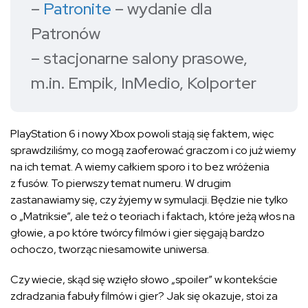
–
Patronite
– wydanie dla
Patronów
– stacjonarne salony prasowe,
m.in. Empik, InMedio, Kolporter
PlayStation 6 i nowy Xbox powoli stają się faktem, więc
sprawdziliśmy, co mogą zaoferować graczom i co już wiemy
na ich temat. A wiemy całkiem sporo i to bez wróżenia
z fusów. To pierwszy temat numeru. W drugim
zastanawiamy się, czy żyjemy w symulacji. Będzie nie tylko
o „Matriksie”, ale też o teoriach i faktach, które jeżą włos na
głowie, a po które twórcy filmów i gier sięgają bardzo
ochoczo, tworząc niesamowite uniwersa.
Czy wiecie, skąd się wzięło słowo „spoiler” w kontekście
zdradzania fabuły filmów i gier? Jak się okazuje, stoi za