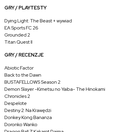
GRY / PLAYTESTY
Dying Light: The Beast + wywiad
EA Sports FC 26
Grounded 2
Titan Quest II
GRY / RECENZJE
Abiotic Factor
Back to the Dawn
BUSTAFELLOWS Season 2
Demon Slayer -Kimetsu no Yaiba- The Hinokami
Chronicles 2
Despelote
Destiny 2: Na Krawędzi
Donkey Kong Bananza
Doronko Wanko
Dragon Ball Z Kakarot Daima