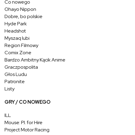
Co nowego
Ohayo Nippon
Dobre, bo polskie
Hyde Park
Headshot
Myszaq lubi
Region Filmowy
Comix Zone
Bardzo Ambitny Kącik Anime
Graczpospolita
Głos Ludu
Patronite
Listy
GRY / CO NOWEGO
ILL
Mouse: P.I. for Hire
Project Motor Racing