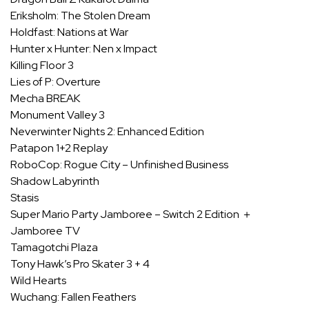
Eriksholm: The Stolen Dream
Holdfast: Nations at War
Hunter x Hunter: Nen x Impact
Killing Floor 3
Lies of P: Overture
Mecha BREAK
Monument Valley 3
Neverwinter Nights 2: Enhanced Edition
Patapon 1+2 Replay
RoboCop: Rogue City – Unfinished Business
Shadow Labyrinth
Stasis
Super Mario Party Jamboree – Switch 2 Edition ＋
Jamboree TV
Tamagotchi Plaza
Tony Hawk’s Pro Skater 3 + 4
Wild Hearts
Wuchang: Fallen Feathers