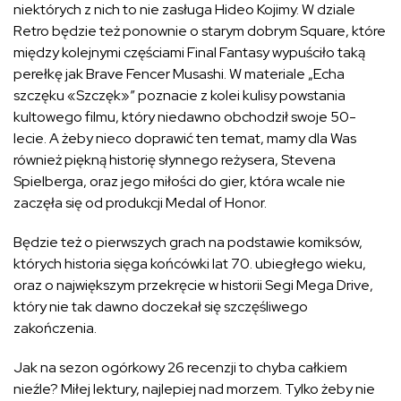
niektórych z nich to nie zasługa Hideo Kojimy. W dziale
Retro będzie też ponownie o starym dobrym Square, które
między kolejnymi częściami Final Fantasy wypuściło taką
perełkę jak Brave Fencer Musashi. W materiale „Echa
szczęku «Szczęk»” poznacie z kolei kulisy powstania
kultowego filmu, który niedawno obchodził swoje 50-
lecie. A żeby nieco doprawić ten temat, mamy dla Was
również piękną historię słynnego reżysera, Stevena
Spielberga, oraz jego miłości do gier, która wcale nie
zaczęła się od produkcji Medal of Honor.
Będzie też o pierwszych grach na podstawie komiksów,
których historia sięga końcówki lat 70. ubiegłego wieku,
oraz o największym przekręcie w historii Segi Mega Drive,
który nie tak dawno doczekał się szczęśliwego
zakończenia.
Jak na sezon ogórkowy 26 recenzji to chyba całkiem
nieźle? Miłej lektury, najlepiej nad morzem. Tylko żeby nie