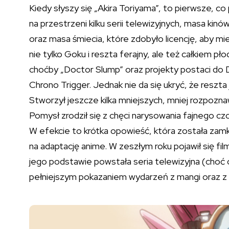
Kiedy słyszy się „Akira Toriyama”, to pierwsze, co 
na przestrzeni kilku serii telewizyjnych, masa kin
oraz masa śmiecia, które zdobyło licencję, aby 
nie tylko Goku i reszta ferajny, ale też całkiem płod
choćby „Doctor Slump” oraz projekty postaci do
Chrono Trigger. Jednak nie da się ukryć, że reszt
Stworzył jeszcze kilka mniejszych, mniej rozpoznaw
Pomysł zrodził się z chęci narysowania fajnego cz
W efekcie to krótka opowieść, która została zamk
na adaptację anime. W zeszłym roku pojawił się fi
jego podstawie powstała seria telewizyjna (choć 
pełniejszym pokazaniem wydarzeń z mangi oraz z 