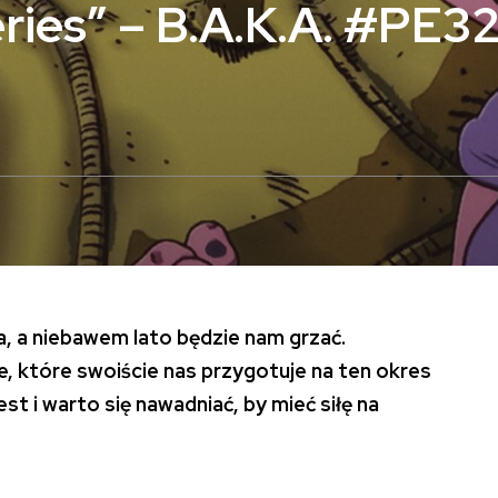
ries” – B.A.K.A. #PE3
ka, a niebawem lato będzie nam grzać.
e, które swoiście nas przygotuje na ten okres
 i warto się nawadniać, by mieć siłę na