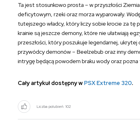
Ta jest stosunkowo prosta – w przyszłości Ziemi
deficytowym, rzeki oraz morza wyparowały. Wodę
tutejszego władcy, który liczy sobie krocie za t
krainie są jeszcze demony, które nie ułatwiają eg
przeszłości, który poszukuje legendarnej, ukryt
przywódcy demonów – Beelzebub oraz inny demon 
intrygę będącą powodem braku wody oraz pozna ta
Cały artykuł dostępny w
PSX Extreme 320
.
Liczba polubień:
102