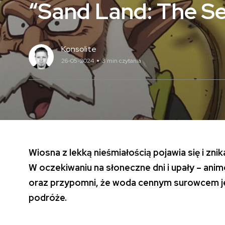
“Sand Land: The Se
Konsolite
26-05-2024
3 min czytania
Wiosna z lekką nieśmiałością pojawia się i zni
W oczekiwaniu na słoneczne dni i upały – anim
oraz przypomni, że woda cennym surowcem jest
podróże.