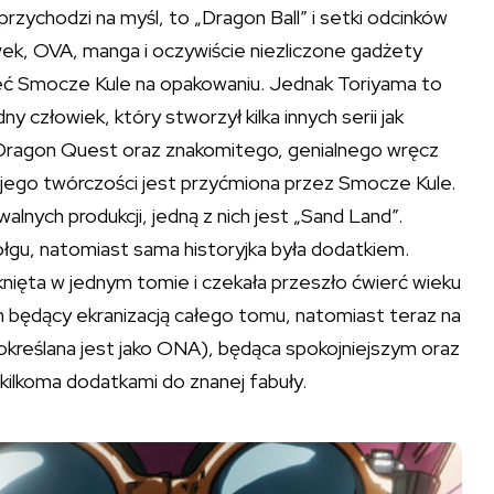
przychodzi na myśl, to „Dragon Ball” i setki odcinków
ówek, OVA, manga i oczywiście niezliczone gadżety
mieć Smocze Kule na opakowaniu. Jednak Toriyama to
ny człowiek, który stworzył kilka innych serii jak
 Dragon Quest oraz znakomitego, genialnego wręcz
a jego twórczości jest przyćmiona przez Smocze Kule.
alnych produkcji, jedną z nich jest „Sand Land”.
ołgu, natomiast sama historyjka była dodatkiem.
nięta w jednym tomie i czekała przeszło ćwierć wieku
lm będący ekranizacją całego tomu, natomiast teraz na
określana jest jako ONA), będąca spokojniejszym oraz
kilkoma dodatkami do znanej fabuły.