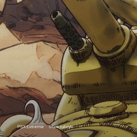
PSX Extreme
Stałe rubryki