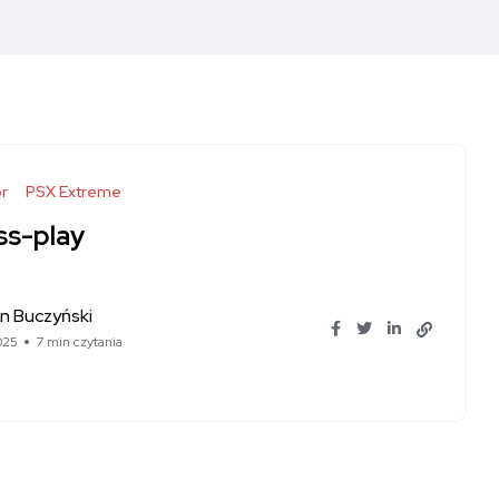
r
PSX Extreme
ss-play
n Buczyński
025
7 min czytania