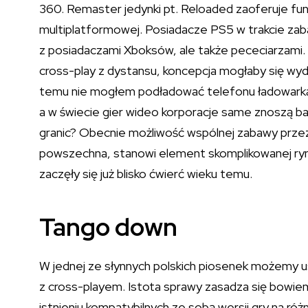
360. Remaster jedynki pt. Reloaded zaoferuje funkc
multiplatformowej. Posiadacze PS5 w trakcie zaba
z posiadaczami Xboksów, ale także pececiarzami. 
cross-play z dystansu, koncepcja mogłaby się wyd
temu nie mogłem podładować telefonu ładowarką i
a w świecie gier wideo korporacje same znoszą b
granic? Obecnie możliwość wspólnej zabawy przez 
powszechna, stanowi element skomplikowanej ryn
zaczęły się już blisko ćwierć wieku temu.
Tango down
W jednej ze słynnych polskich piosenek możemy u
z cross-playem. Istota sprawy zasadza się bowiem
istnieniu kompatybilnych ze sobą wersji gry na r