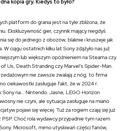
na kopia gry. Kiedyś to było?
h platform do grania jest na tyle zbliżona, że
u. Ekskluzywność gier, czynnik mający niegdyś
ia się do jednego z obozów, blaknie i kruszeje jak
W ciągu ostatnich kilku lat Sony zdążyło nas już
mniejszym lub większym opóźnieniem na Steama czy
t of Us, Death Stranding czy Marvel’s Spider-Man.
zedażowym nie zawsze zwalają z nóg, to firma
o ciekawostki zasługuje fakt, że w 2024 r.
ek Sony na… Nintendo. Jasne, LEGO Horizon
iosny nie czyni, ale sytuacja zasługuje na miano
atyw pojawi się więcej. Tuż za rogiem czają się już
 z PSP. Choć rola wydawcy przypadnie tym razem
Sony. Microsoft, mimo utyskiwań części fanów,