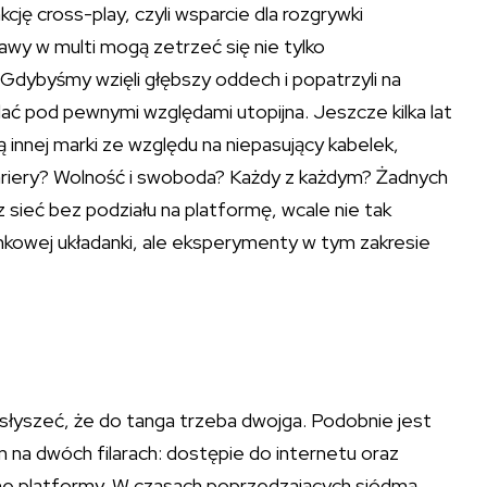
ję cross-play, czyli wsparcie dla rozgrywki
wy w multi mogą zetrzeć się nie tylko
Gdybyśmy wzięli głębszy oddech i popatrzyli na
ać pod pewnymi względami utopijna. Jeszcze kilka lat
nnej marki ze względu na niepasujący kabelek,
ariery? Wolność i swoboda? Każdy z każdym? Żadnych
sieć bez podziału na platformę, wcale nie tak
kowej układanki, ale eksperymenty w tym zakresie
słyszeć, że do tanga trzeba dwojga. Podobnie jest
 na dwóch filarach: dostępie do internetu oraz
óżne platformy. W czasach poprzedzających siódmą