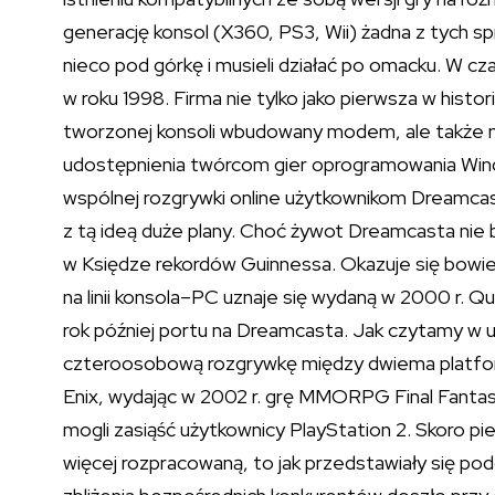
generację konsol (X360, PS3, Wii) żadna z tych spr
nieco pod górkę i musieli działać po omacku. W cz
w roku 1998. Firma nie tylko jako pierwsza w histo
tworzonej konsoli wbudowany modem, ale także n
udostępnienia twórcom gier oprogramowania Windo
wspólnej rozgrywki online użytkownikom Dreamcas
z tą ideą duże plany. Choć żywot Dreamcasta nie by
w Księdze rekordów Guinnessa. Okazuje się bowiem
na linii konsola–PC uznaje się wydaną w 2000 r. 
rok później portu na Dreamcasta. Jak czytamy w u
czteroosobową rozgrywkę między dwiema platfor
Enix, wydając w 2002 r. grę MMORPG Final Fanta
mogli zasiąść użytkownicy PlayStation 2. Skoro p
więcej rozpracowaną, to jak przedstawiały się po