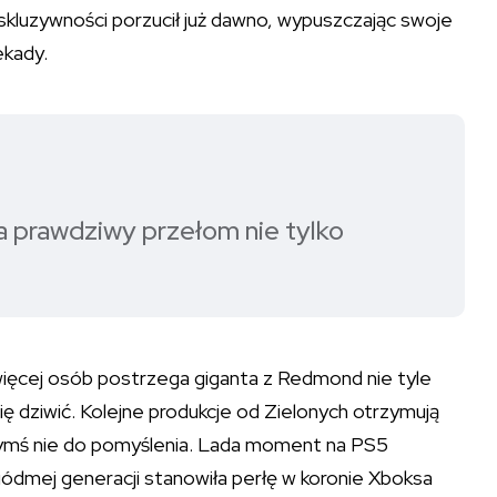
ekskluzywności porzucił już dawno, wypuszczając swoje
ekady.
a prawdziwy przełom nie tylko
 więcej osób postrzega giganta z Redmond nie tyle
ię dziwić. Kolejne produkcje od Zielonych otrzymują
czymś nie do pomyślenia. Lada moment na PS5
iódmej generacji stanowiła perłę w koronie Xboksa