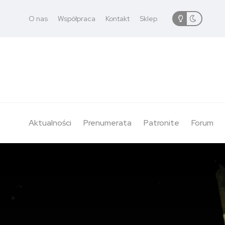
O nas
Współpraca
Kontakt
Sklep
Aktualności
Prenumerata
Patronite
Forum