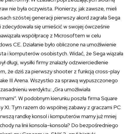
aw nie była oczywista. Pionierzy, jak zawsze, mieli
asach szóstej generacji pierwszy akord zagrała Sega
rii zdecydowała się umieścić w swojej ówcześnie
awiązała współpracę z Microsoftem w celu
ws CE. Działanie było obliczone na umożliwienie
ta i komputerów osobistych. Widać, że Sega wiązała
ł długi, wysiłki firmy znalazły odzwierciedlenie
, że dziś za pierwszy shooter z funkcją cross-play
Quake III Arena. Wszystko za sprawą wypuszczonego
zasadnieniu werdyktu: „Gra umożliwiała
mami”. W podobnym kierunku poszła firma Square
sy XI. Tym razem do wspólnej zabawy z graczami PC
ierwszą randkę konsol i komputerów mamy już mniej
dchody na linii konsola–konsola? Do bezpośredniego