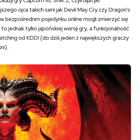
azji gry Capcom vs. SNK 2, czyli bijatyki
zego ojca takich serii jak Devil May Cry czy Dragon’s
 w bezpośrednim pojedynku online mogli zmierzyć się
o jednak tylko japońskiej wersji gry, a funkcjonalność
atching od KDDI (do dziś jeden z największych graczy
ni).