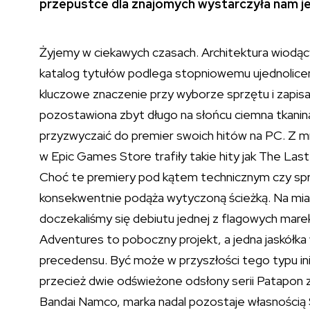
przepustce dla znajomych wystarczyła nam jed
Żyjemy w ciekawych czasach. Architektura wiodącyc
katalog tytułów podlega stopniowemu ujednoliceni
kluczowe znaczenie przy wyborze sprzętu i zapisan
pozostawiona zbyt długo na słońcu ciemna tkanina. 
przyzwyczaić do premier swoich hitów na PC. Z 
w Epic Games Store trafiły takie hity jak The Las
Choć te premiery pod kątem technicznym czy spr
konsekwentnie podąża wytyczoną ścieżką. Na mian
doczekaliśmy się debiutu jednej z flagowych mar
Adventures to poboczny projekt, a jedna jaskółka w
precedensu. Być może w przyszłości tego typu inicj
przecież dwie odświeżone odsłony serii Patapon
Bandai Namco, marka nadal pozostaje własnością 