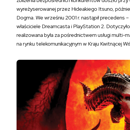
zbliżenia bezpośrednich konkurentów doszło przy ok
wyreżyserowanej przez Hideakiego Itsuno, późniejs
Dogma. We wrześniu 2001 r. nastąpił precedens –
właściciele Dreamcasta i PlayStation 2. Dotyczyło t
realizowana była za pośrednictwem usługi multi-m
na rynku telekomunikacyjnym w Kraju Kwitnącej Wiś