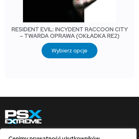
RESIDENT EVIL: INCYDENT RACCOON CITY
– TWARDA OPRAWA (OKŁADKA RE2)
Wybierz opcje
Cenimy prywatność użytkowników
Obserwuj nas