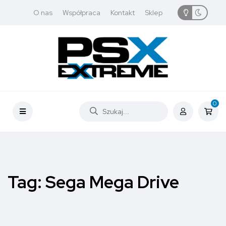
O nas
Współpraca
Kontakt
Sklep
0
Tag:
Sega Mega Drive