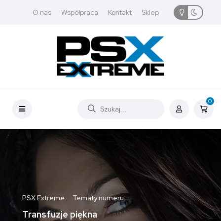
O nas
Współpraca
Kontakt
Sklep
0
PSX Extreme
Tematy numeru
Transfuzje piękna