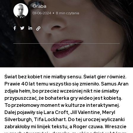
Graba
01-06-2024
8 min czytania
Świat bez kobiet nie miałby sensu. Świat gier również.
Prawie 40 lat temu wszystko się zmieniło. Samus Aran
zdjęła hełm, bo przecież wcześniej nikt nie śmiałby
przypuszczać, że bohaterka gry wideo jest kobietą.
To przełomowy moment w kulturze interaktywnej.
Dalej pojawiły się Lara Croft, Jill Valentine, Meryl
Silverburgh, Tifa Lockhart. Do tej uroczej wyliczanki
zabrakłoby mi linijek tekstu, a Roger czuwa. Wreszcie