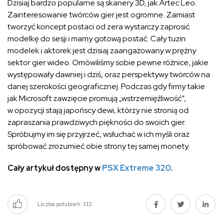
Dzisiaj bardzo popularne są skanery 3D, jak Artec Leo.
Zainteresowanie twórców gier jest ogromne. Zamiast
tworzyć koncept postaci od zera wystarczy zaprosić
modelkę do sesji i mamy gotową postać. Cały tuzin
modelek i aktorek jest dzisiaj zaangażowany w prężny
sektor gier wideo. Omówiliśmy sobie pewne różnice, jakie
występowały dawniej i dziś, oraz perspektywy twórców na
danej szerokości geograficznej. Podczas gdy firmy takie
jak Microsoft zawzięcie promują „wstrzemięźliwość”,
w opozycji stają japońscy dewi, którzy nie stronią od
zapraszania prawdziwych piękności do swoich gier.
Spróbujmy im się przyjrzeć, wsłuchać w ich myśli oraz
spróbować zrozumieć obie strony tej samej monety.
Cały artykuł dostępny w
PSX Extreme 320
.
Liczba polubień:
132