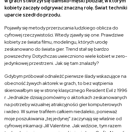
w grach stworzył się damsko-męski podział, w którym
kobiety zaczęły odgrywać znaczną rolę. Świat techniki
uparcie szedł do przodu.
Pojawiły się metody przerzucania ludzkiego oblicza do
cyfrowej rzeczywistości. Wtedy zjawiły się one. Prawdziwe
kobiety ze świata filmu, modelingu, których urodę
zeskanowano do świata gier. Trend stał się bardzo
powszechny. Dotychczas uwieczniono wiele kobiet w zero-
jedynkowej przestrzeni. Jak się tam znalazły?
Gdybym próbował odnaleźć pierwsze ślady wskazujące na
obecność żywych aktorek w grach, to bez wątpienia
skierowałbym się w stronę klasycznego Resident Evil z 1996
r. Jednakże dzisiaj pomówimy o aktorkach zeskanowanych
na potrzeby wizualnej atrakcyjności gier komputerowych
i wideo. W sumie trafiłem całkiem niedaleko, ponieważ
moje poszukiwania „tej jedynej” zaczynają się właśnie od
cyfrowej inkarnacji Jill Valentine. Jak widzicie, tym razem