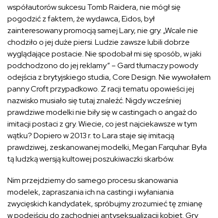
współautorów sukcesu Tomb Raidera, nie mógł się
pogodzić z faktem, że wydawca, Eidos, był
zainteresowany promocją samej Lary, nie gry. „Wcale nie
chodziło o jej duże piersi. Ludzie zawsze lubili dobrze
wyglądające postacie. Nie spodobał mi się sposób, w jaki
podchodzono do jej reklamy” – Gard tłumaczy powody
odejścia z brytyjskiego studia, Core Design. Nie wywołałem
panny Croft przypadkowo. Z racji tematu opowieści jej
nazwisko musiało się tutaj znaleźć. Nigdy wcześniej
prawdziwe modelki nie biły się w castingach o angaż do
imitacji postaci z gry. Wiecie, co jest najciekawsze w tym
wątku? Dopiero w 2013 r. to Lara staje się imitacją
prawdziwej, zeskanowanej modelki, Megan Farquhar. Była
tą ludzką wersją kultowej poszukiwaczki skarbów.
Nim przejdziemy do samego procesu skanowania
modelek, zapraszania ich na castingi i wyłaniania
zwycięskich kandydatek, spróbujmy zrozumieć tę zmianę
w podejściu do zachodniej antyseksualizacji kobiet. Gry