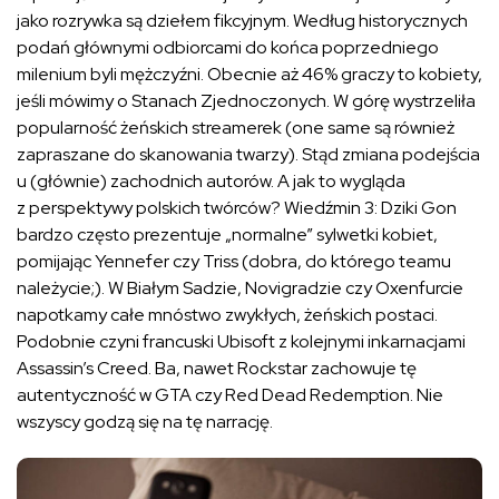
jako rozrywka są dziełem fikcyjnym. Według historycznych
podań głównymi odbiorcami do końca poprzedniego
milenium byli mężczyźni. Obecnie aż 46% graczy to kobiety,
jeśli mówimy o Stanach Zjednoczonych. W górę wystrzeliła
popularność żeńskich streamerek (one same są również
zapraszane do skanowania twarzy). Stąd zmiana podejścia
u (głównie) zachodnich autorów. A jak to wygląda
z perspektywy polskich twórców? Wiedźmin 3: Dziki Gon
bardzo często prezentuje „normalne” sylwetki kobiet,
pomijając Yennefer czy Triss (dobra, do którego teamu
należycie;). W Białym Sadzie, Novigradzie czy Oxenfurcie
napotkamy całe mnóstwo zwykłych, żeńskich postaci.
Podobnie czyni francuski Ubisoft z kolejnymi inkarnacjami
Assassin’s Creed. Ba, nawet Rockstar zachowuje tę
autentyczność w GTA czy Red Dead Redemption. Nie
wszyscy godzą się na tę narrację.