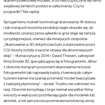
skanem prawdziwej modelki, a od niej rozpoczyna się trend
zwyżkowy żeńskich postaci w całej branży. Czy to
przypadki? Nie sądzę.
Sprzyjał temu rozkwit technologii skanowania. W obliczu
i tak rosnących kosztów produkcji nagle okazało się, że
możliwość umieszczenia sylwetki w grze staje się tańsza
i przystępniejsza, również dla mniejszych zespołów.
„Skanowanie w 3D dotychczas było zutylizowane przez
CGI. Koszty rodziły znaczne obawy dla skromniejszych
ekip” – tłumaczył już w 2014 r. David Theisen, założyciel
firmy Emulat 3D, specjalizującej się w fotogrametrii. „Wraz
z obecnie rosnącym poziomem skanowania na bazie
fotogrametrii tak naprawdę każdy z kamerą lub całym
tuzinem kamer ma szansę przenieść model twarzy/ciała
z należytą płynnością” – dodał. Trudno nie odmówić mu
racji. Obecnie korzystają z tego niemal wszystkie firmy,
a koszty w większości pochłaniają gaże dla modelek lub
aktorek, a nie sam proces przeniesienia kobiecej urody.