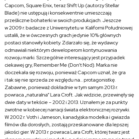
Capcom, Square Enix, teraz Shift Up (autorzy Stellar
Blade) nie ustępują i konsekwentnie umieszczają
prześliczne bohaterki w swoich produkcjach. Jeszcze
w 2009 r. badacze z Uniwersytetu w Kalifornii Południowej
ustalili, że w ówczesnych grach jedynie 10% głównych
postaci stanowiły kobiety. Zdarzało się, że wydawcy
odmawiali niektórym deweloperom kontynuowania
rozwoju marki. Szczególnie interesujący jest przypadek
ciekawej gry, Remember Me (Don’t Nod). Marka nie
doczekała się rozwoju, ponieważ Capcom uznał, że gra
i tak się nie sprzeda ze względu na… protagonistkę.
Zabawne, ponieważ dokładnie w tym samym 2013 r.
powraca „naturalna” Lara Croft. Jak widzicie, przewinęły się
dwie daty w tekście – 2002 i 2013. Uznałem je za punkty
zwrotne w kobiecej narracji świata elektronicznej rozrywki.
W 2002 r. Voth i Jameson, kanadyjska modelka i gwiazda
filmów dla dorosłych, zostają przeskanowane dla lepszej
jakości gier. W 2013 r. powraca Lara Croft, której twarz jest