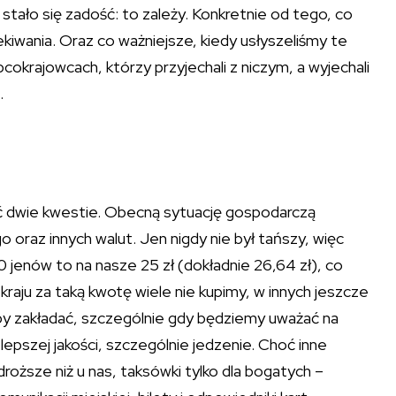
 stało się zadość: to zależy. Konkretnie od tego, co
ekiwania. Oraz co ważniejsze, kiedy usłyszeliśmy te
cokrajowcach, którzy przyjechali z niczym, a wyjechali
.
 dwie kwestie. Obecną sytuację gospodarczą
o oraz innych walut. Jen nigdy nie był tańszy, więc
 jenów to na nasze 25 zł (dokładnie 26,64 zł), co
raju za taką kwotę wiele nie kupimy, w innych jeszcze
 by zakładać, szczególnie gdy będziemy uważać na
epszej jakości, szczególnie jedzenie. Choć inne
droższe niż u nas, taksówki tylko dla bogatych –