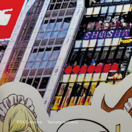
PSX Extreme
Tematy numeru