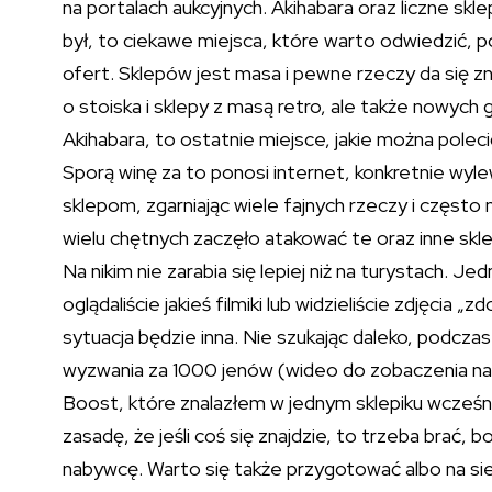
na portalach aukcyjnych. Akihabara oraz liczne skle
był, to ciekawe miejsca, które warto odwiedzić, p
ofert. Sklepów jest masa i pewne rzeczy da się zn
o stoiska i sklepy z masą retro, ale także nowych g
Akihabara, to ostatnie miejsce, jakie można polecić
Sporą winę za to ponosi internet, konkretnie wyl
sklepom, zgarniając wiele fajnych rzeczy i często 
wielu chętnych zaczęło atakować te oraz inne skl
Na nikim nie zarabia się lepiej niż na turystach. 
oglądaliście jakieś filmiki lub widzieliście zdjęci
sytuacja będzie inna. Nie szukając daleko, podc
wyzwania za 1000 jenów (wideo do zobaczenia na ka
Boost, które znalazłem w jednym sklepiku wcześnie
zasadę, że jeśli coś się znajdzie, to trzeba brać,
nabywcę. Warto się także przygotować albo na sied