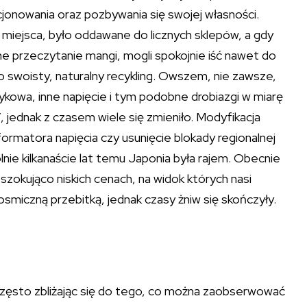
jonowania oraz pozbywania się swojej własności.
eli miejsca, było oddawane do licznych sklepów, a gdy
ne przeczytanie mangi, mogli spokojnie iść nawet do
o swoisty, naturalny recykling. Owszem, nie zawsze,
ęzykowa, inne napięcie i tym podobne drobiazgi w miarę
 jednak z czasem wiele się zmieniło. Modyfikacja
formatora napięcia czy usunięcie blokady regionalnej
nie kilkanaście lat temu Japonia była rajem. Obecnie
 szokująco niskich cenach, na widok których nasi
kosmiczną przebitką, jednak czasy żniw się skończyły.
często zbliżając się do tego, co można zaobserwować