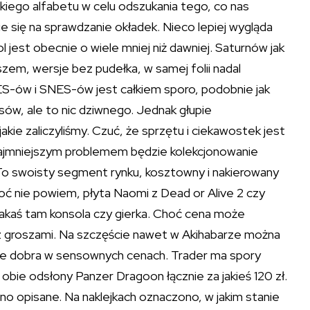
kiego alfabetu w celu odszukania tego, co nas
cie się na sprawdzanie okładek. Nieco lepiej wygląda
l jest obecnie o wiele mniej niż dawniej. Saturnów jak
zem, wersje bez pudełka, w samej folii nadal
S-ów i SNES-ów jest całkiem sporo, podobnie jak
ów, ale to nic dziwnego. Jednak głupie
kie zaliczyliśmy. Czuć, że sprzętu i ciekawostek jest
 Najmniejszym problemem będzie kolekcjonowanie
To swoisty segment rynku, kosztowny i nakierowany
ć nie powiem, płyta Naomi z Dead or Alive 2 czy
 jakaś tam konsola czy gierka. Choć cena może
. z groszami. Na szczęście nawet w Akihabarze można
iele dobra w sensownych cenach. Trader ma spory
bie odsłony Panzer Dragoon łącznie za jakieś 120 zł.
sno opisane. Na naklejkach oznaczono, w jakim stanie