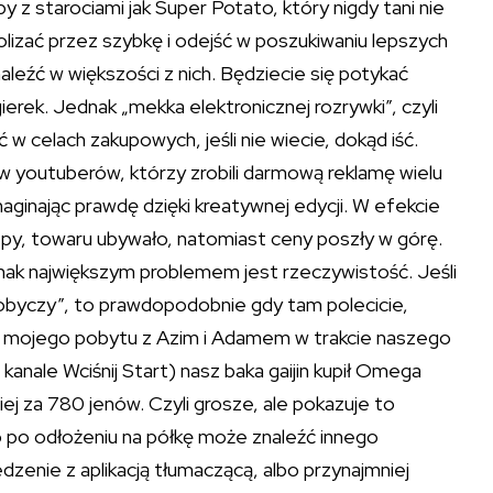
py z starociami jak Super Potato, który nigdy tani nie
olizać przez szybkę i odejść w poszukiwaniu lepszych
aleźć w większości z nich. Będziecie się potykać
ierek. Jednak „mekka elektronicznej rozrywki”, czyli
 w celach zakupowych, jeśli nie wiecie, dokąd iść.
ew youtuberów, którzy zrobili darmową reklamę wielu
naginając prawdę dzięki kreatywnej edycji. W efekcie
epy, towaru ubywało, natomiast ceny poszły w górę.
Jednak największym problemem jest rzeczywistość. Jeśli
a „zdobyczy”, to prawdopodobnie gdy tam polecicie,
zas mojego pobytu z Azim i Adamem w trakcie naszego
nale Wciśnij Start) nasz baka gaijin kupił Omega
j za 780 jenów. Czyli grosze, ale pokazuje to
 bo po odłożeniu na półkę może znaleźć innego
zenie z aplikacją tłumaczącą, albo przynajmniej