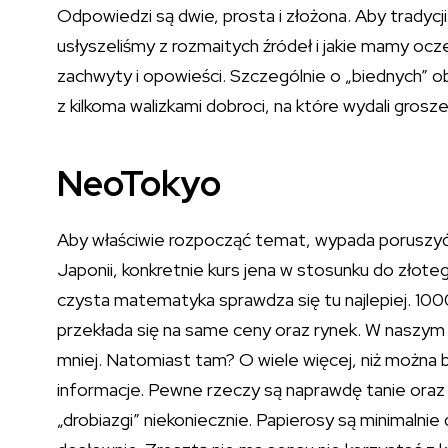
Odpowiedzi są dwie, prosta i złożona. Aby tradycji
usłyszeliśmy z rozmaitych źródeł i jakie mamy ocz
zachwyty i opowieści. Szczególnie o „biednych” ob
z kilkoma walizkami dobroci, na które wydali grosze
NeoTokyo
Aby właściwie rozpocząć temat, wypada poruszyć
Japonii, konkretnie kurs jena w stosunku do złoteg
czysta matematyka sprawdza się tu najlepiej. 1000
przekłada się na same ceny oraz rynek. W naszym k
mniej. Natomiast tam? O wiele więcej, niż można
informacje. Pewne rzeczy są naprawdę tanie oraz l
„drobiazgi” niekoniecznie. Papierosy są minimalnie 