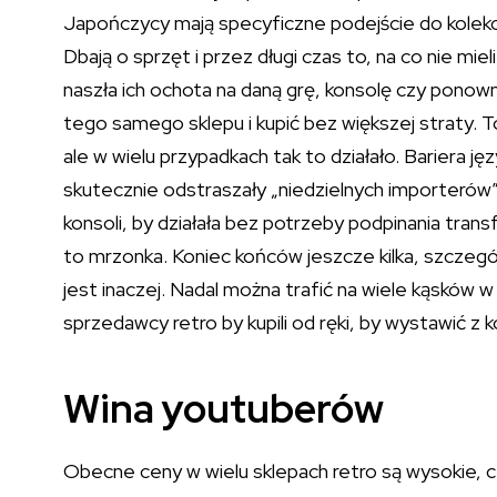
Japończycy mają specyficzne podejście do kolekc
Dbają o sprzęt i przez długi czas to, na co nie mi
naszła ich ochota na daną grę, konsolę czy ponow
tego samego sklepu i kupić bez większej straty. T
ale w wielu przypadkach tak to działało. Bariera j
skutecznie odstraszały „niedzielnych importerów”,
konsoli, by działała bez potrzeby podpinania trans
to mrzonka. Koniec końców jeszcze kilka, szczegól
jest inaczej. Nadal można trafić na wiele kąsków w
sprzedawcy retro by kupili od ręki, by wystawić z 
Wina youtuberów
Obecne ceny w wielu sklepach retro są wysokie, 