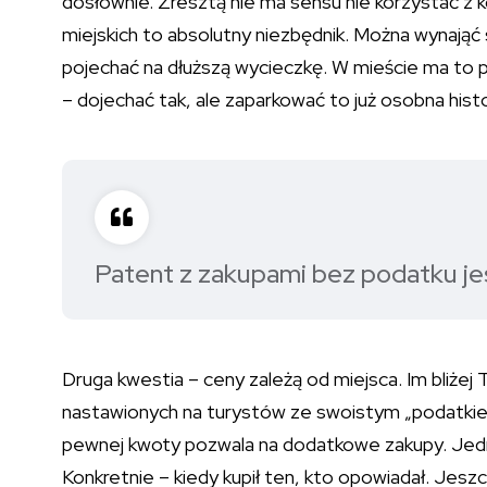
dosłownie. Zresztą nie ma sensu nie korzystać z kom
miejskich to absolutny niezbędnik. Można wynają
pojechać na dłuższą wycieczkę. W mieście ma to p
– dojechać tak, ale zaparkować to już osobna histo
Patent z zakupami bez podatku je
Druga kwestia – ceny zależą od miejsca. Im bliżej 
nastawionych na turystów ze swoistym „podatkie
pewnej kwoty pozwala na dodatkowe zakupy. Jedna
Konkretnie – kiedy kupił ten, kto opowiadał. Jesz