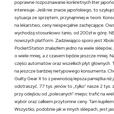
poprawne rozpoznawanie konkretnych liter japońs
interesuje. Jeśli nie znacie japońskiego, to szykuj
sytuacja ze sprzętem, przynajmniej w teorii. Konso
na lekarstwo, ceny niespecjalnie zachęcające. Ows
wychodzą stosunkowo tanio, od 200zł w górę. NE
nowszych platform. Zadziwiająco sporo jest Xboks
PocketStation znalazłem jedno na wiele sklepów, ja
o wiele mniej, a z czasem będzie jeszcze mniej.
części automatów oraz wszelkich płyt głównych. 
na jeszcze bardziej nietypowego konsumenta. Cho
Guilty Gear X to z pewnością lepsza pamiątka niż
odstraszyć. 77 tys. jenów to „tylko” nasze 2 tys
przy odejściu od „polecanych” miejsc trafić na w
wybór oraz całkiem przytomne ceny. Tam kupiłem o
Wszystko, podobnie jak w innych sklepach, jest ja