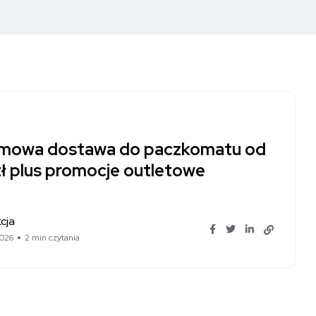
mowa dostawa do paczkomatu od
zł plus promocje outletowe
cja
026
2 min czytania