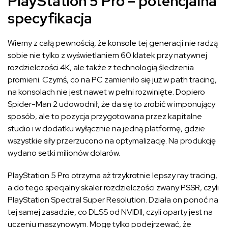
PlayStation 5 Pro – potencjalna
specyfikacja
Wiemy z całą pewnością, że konsole tej generacji nie radzą
sobie nie tylko z wyświetlaniem 60 klatek przy natywnej
rozdzielczości 4K, ale także z technologią śledzenia
promieni. Czymś, co na PC zamieniło się już w path tracing,
na konsolach nie jest nawet w pełni rozwinięte. Dopiero
Spider-Man 2 udowodnił, że da się to zrobić w imponujący
sposób, ale to pozycja przygotowana przez kapitalne
studio i w dodatku wyłącznie na jedną platformę, gdzie
wszystkie siły przerzucono na optymalizację. Na produkcję
wydano setki milionów dolarów.
PlayStation 5 Pro otrzyma aż trzykrotnie lepszy ray tracing,
a do tego specjalny skaler rozdzielczości zwany PSSR, czyli
PlayStation Spectral Super Resolution. Działa on ponoć na
tej samej zasadzie, co DLSS od NVIDII, czyli oparty jest na
uczeniu maszynowym. Mogę tylko podejrzewać, że