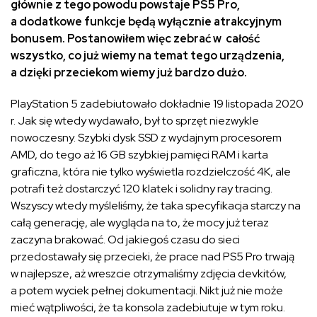
głównie z tego powodu powstaje PS5 Pro,
a dodatkowe funkcje będą wyłącznie atrakcyjnym
bonusem. Postanowiłem więc zebrać w całość
wszystko, co już wiemy na temat tego urządzenia,
a dzięki przeciekom wiemy już bardzo dużo.
PlayStation 5 zadebiutowało dokładnie 19 listopada 2020
r. Jak się wtedy wydawało, był to sprzęt niezwykle
nowoczesny. Szybki dysk SSD z wydajnym procesorem
AMD, do tego aż 16 GB szybkiej pamięci RAM i karta
graficzna, która nie tylko wyświetla rozdzielczość 4K, ale
potrafi też dostarczyć 120 klatek i solidny ray tracing.
Wszyscy wtedy myśleliśmy, że taka specyfikacja starczy na
całą generację, ale wygląda na to, że mocy już teraz
zaczyna brakować. Od jakiegoś czasu do sieci
przedostawały się przecieki, że prace nad PS5 Pro trwają
w najlepsze, aż wreszcie otrzymaliśmy zdjęcia devkitów,
a potem wyciek pełnej dokumentacji. Nikt już nie może
mieć wątpliwości, że ta konsola zadebiutuje w tym roku.