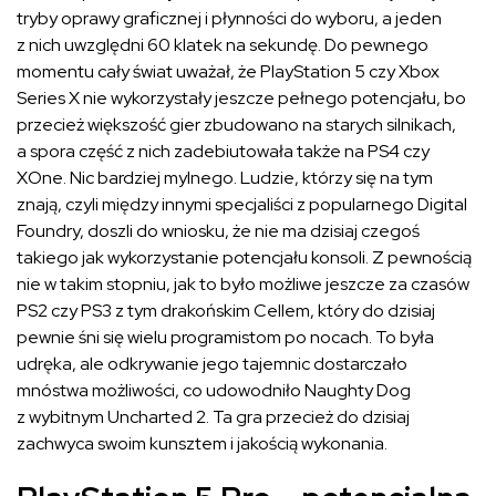
tryby oprawy graficznej i płynności do wyboru, a jeden
z nich uwzględni 60 klatek na sekundę. Do pewnego
momentu cały świat uważał, że PlayStation 5 czy Xbox
Series X nie wykorzystały jeszcze pełnego potencjału, bo
przecież większość gier zbudowano na starych silnikach,
a spora część z nich zadebiutowała także na PS4 czy
XOne. Nic bardziej mylnego. Ludzie, którzy się na tym
znają, czyli między innymi specjaliści z popularnego Digital
Foundry, doszli do wniosku, że nie ma dzisiaj czegoś
takiego jak wykorzystanie potencjału konsoli. Z pewnością
nie w takim stopniu, jak to było możliwe jeszcze za czasów
PS2 czy PS3 z tym drakońskim Cellem, który do dzisiaj
pewnie śni się wielu programistom po nocach. To była
udręka, ale odkrywanie jego tajemnic dostarczało
mnóstwa możliwości, co udowodniło Naughty Dog
z wybitnym Uncharted 2. Ta gra przecież do dzisiaj
zachwyca swoim kunsztem i jakością wykonania.