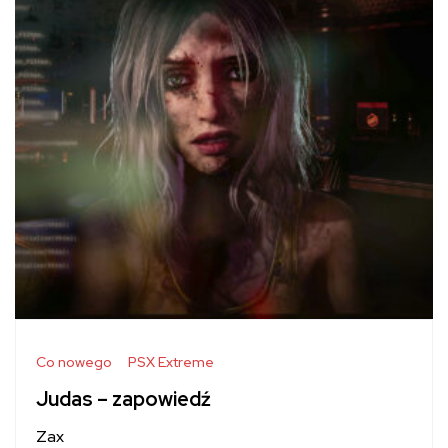
Co nowego
PSX Extreme
Judas – zapowiedź
Zax