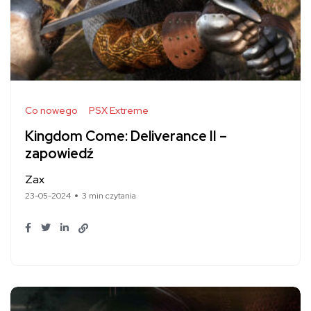
Co nowego
PSX Extreme
Kingdom Come: Deliverance II –
zapowiedź
Zax
23-05-2024
3 min czytania