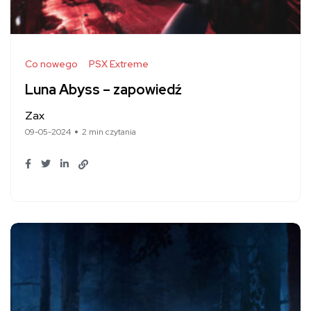
Co nowego
PSX Extreme
Luna Abyss – zapowiedź
Zax
09-05-2024
2 min czytania