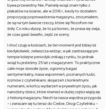
bywa przewrotny. Nie, Pamelę wciąż znam tylko z
plakatów na ścianie, ale w 2016 r., kiedy to dostałem
propozycję poprowadzenia magazynu, zrozumiałem,
że są na tym świecie rzeczy, które się filozofom nie
śniły. Co roku słyszę, że to już koniec, że prasa się zwija,
że czas gasić światło, zejść ze sceny.
I choć czuję w kościach, że ten moment jest bliżej niż
kiedykolwiek, zwłaszcza widząc, w jak zastraszającym
tempie kolejne periodyki znikają z rynku, to jednak
wciąż tu jesteśmy. 25 lat z magazynem. To praktycznie
całe moje dorosłe życie, ogromny bagaż
sentymentalny, masa wspomnień, poznanych ludzi,
rozmów z czytelnikami, skojarzeń z konkretnymi
numerami, w końcu wydarzeń w prywatnym życiu, jak
narodziny dzieci, które również w dużej części wiążą się
z historią magazynu. Niech ta nasza wspólna przygoda
– i zwracam się tu teraz do Ciebie, Drogi Czytelniku –