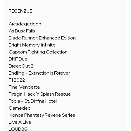
RECENZJE
Arcadegeddon
As Dusk Falls
Blade Runner: Enhanced Edition
Bright Memory: Infinite
Capcom Fighting Collection
DNF Duel
DreadOut 2
Endling – Extinction is Forever
F1 2022
Final Vendetta
Firegirl: Hack ’n Splash Rescue
Fobia – St. Dinfna Hotel
Gamedec
Klonoa Phantasy Reverie Series
Live A Live
LOUD86