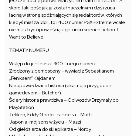
jeszcze trochę potrwa. Marzyć nikt nam nie zabroni. A
skoro taki gość jak ja został naczelnym i dziś rzuca
łaciną w stronę spóźniających się redaktorów, których
kiedyś miał za idoli, to i 400 numer PSX Extreme wcale
nie musi być opowieścią z gatunku science fiction. I
Want to Believe.
TEMATY NUMERU
Wstęp do jubileuszu 300-tnego numeru
Zrodzony z demosceny – wywiad z Sebastianem
„Feniksem” Kajdanem
Nieopowiedziana historia (aka moja przygoda z
gamedevem – Butcher)
Ściery historia prawdziwa – Od wozów Drzymały po
PlayStation
Tekken, Eddy Gordo i capoeira – Mutti
Japonia, mój sens w życiu – Mazzi
Od giełdziarza do sklepikarza – Norby