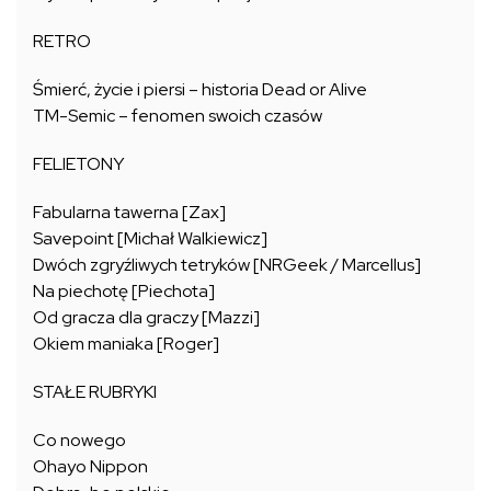
RETRO
Śmierć, życie i piersi – historia Dead or Alive
TM-Semic – fenomen swoich czasów
FELIETONY
Fabularna tawerna [Zax]
Savepoint [Michał Walkiewicz]
Dwóch zgryźliwych tetryków [NRGeek / Marcellus]
Na piechotę [Piechota]
Od gracza dla graczy [Mazzi]
Okiem maniaka [Roger]
STAŁE RUBRYKI
Co nowego
Ohayo Nippon