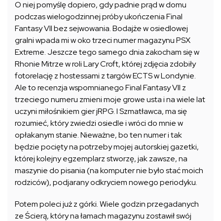
O niej pomyślę dopiero, gdy padnie prąd w domu
podczas wielogodzinnej próby ukończenia Final
Fantasy VII bez sejwowania. Bodajże w osiedlowej
gralni wpada mi w oko trzeci numer magazynu PSX
Extreme. Jeszcze tego samego dnia zakocham się w
Rhonie Mitrze w roli Lary Croft, której zdjęcia zdobiły
fotorelację z hostessami z targów ECTS w Londynie.
Ale to recenzja wspomnianego Final Fantasy VII z
trzeciego numeru zmieni moje growe usta i na wiele lat
uczyni miłośnikiem gier jRPG. I Szmatławca, ma się
rozumieć, który zwiedzi osiedle i wróci do mnie w
opłakanym stanie. Nieważne, bo ten numer i tak
będzie pocięty na potrzeby mojej autorskiej gazetki,
której kolejny egzemplarz stworzę, jak zawsze, na
maszynie do pisania (na komputer nie było stać moich
rodziców), podjarany odkryciem nowego periodyku.
Potem poleci już z górki. Wiele godzin przegadanych
ze Ścierą, który na łamach magazynu zostawił swój