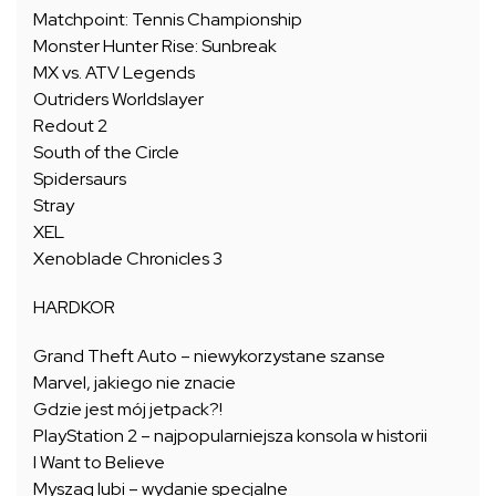
Matchpoint: Tennis Championship
Monster Hunter Rise: Sunbreak
MX vs. ATV Legends
Outriders Worldslayer
Redout 2
South of the Circle
Spidersaurs
Stray
XEL
Xenoblade Chronicles 3
HARDKOR
Grand Theft Auto – niewykorzystane szanse
Marvel, jakiego nie znacie
Gdzie jest mój jetpack?!
PlayStation 2 – najpopularniejsza konsola w historii
I Want to Believe
Myszaq lubi – wydanie specjalne