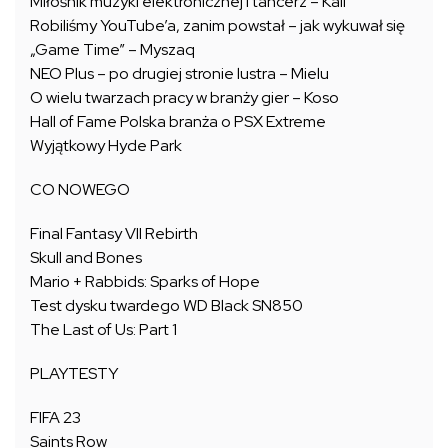
Miłośnik muzyki elektronicznej i tancerz – Kali
Robiliśmy YouTube’a, zanim powstał – jak wykuwał się
„Game Time” – Myszaq
NEO Plus – po drugiej stronie lustra – Mielu
O wielu twarzach pracy w branży gier – Koso
Hall of Fame Polska branża o PSX Extreme
Wyjątkowy Hyde Park
CO NOWEGO
Final Fantasy VII Rebirth
Skull and Bones
Mario + Rabbids: Sparks of Hope
Test dysku twardego WD Black SN850
The Last of Us: Part 1
PLAYTESTY
FIFA 23
Saints Row