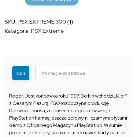
PSX
19,99 zł
EXTREME
SKU:
PSX EXTREME 300 (1)
300
Kategoria:
PSX Extreme
(1)
Opis
Informacje dodatkowe
Roger: Jest końcówka roku 1997. Do kin wchodzi „Kiler”
z Cezarym Pazurą, FSO rozpoczyna produkcję
Daewoo Lanosa, a ja laser mojego pierwszego
PlayStation karmię jeszcze zdrowymi, czarnymi płytami
demo z Oficjalnego Magazynu PlayStation. W sumie
po co mi pełne gry, skoro nie mam nawet karty pamięci.