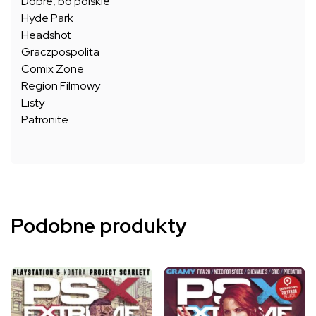
Dobre, bo polskie
Hyde Park
Headshot
Graczpospolita
Comix Zone
Region Filmowy
Listy
Patronite
Podobne produkty
Ten
Ten
produkt
produkt