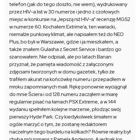
telefon (jak do tego doszło, nie wiem), wydrukowany
przez HIV-a list w 30 numerze i jedno z czołowych
miejsc w konkursie na „lepszą niż HIV-a” recenzję MGS2
w numerze 60. Kochałem Extrime’a, ten wariacki,
niemalże punkowy klimat, ale napisałem też do NEO
Plus, bo byli w Warszawie, gdzie i ja mieszkałem, a
także znałem Gulasha z Secret Service i bardzo go
szanowałem. Nie odpisali, ale po latach Banan
przyznał, że pamięta wiadomość z załączonymi
zdjęciami tworzonych w domu gazetek, tylko że
trafiłem akurat na końcówkę numeru i przepadłem w
mroku zapomnianych maili. Rękę ponownie wyciągnął
do mnie Ściera i od 128 numeru zacząłem w miarę
regularnie pisać na łamach PSX Extreme, a w 144
wydaniu spełniłem kolejne marzenie, płodząc swój
pierwszy Hyde Park. Czy kiedykolwiek śmiałem w
ogóle marzyć o tym, że zostanę redaktorem
naczelnym tego burdelu na kółkach? Równie realny był
chyba mój romans z Pamelą Anderson. A jednak los