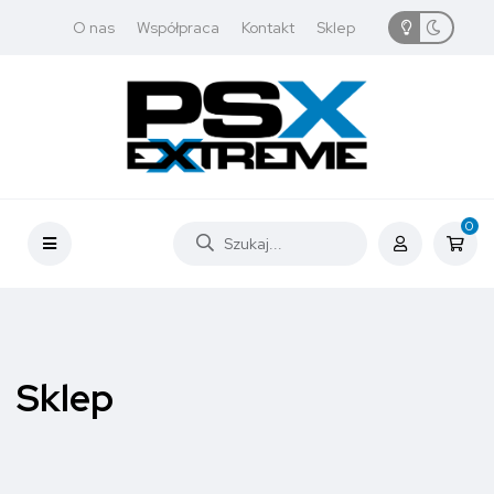
O nas
Współpraca
Kontakt
Sklep
0
Sklep