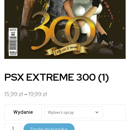
PSX EXTREME 300 (1)
Zakres
15,99
zł
–
19,99
zł
cen:
od
Wydanie
15,99 zł
ilość
do
Dodaj do koszyka