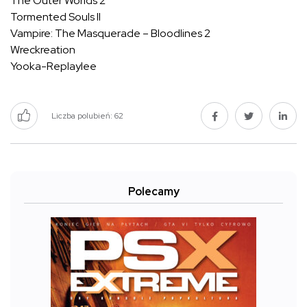
The Outer Worlds 2
Tormented Souls II
Vampire: The Masquerade – Bloodlines 2
Wreckreation
Yooka-Replaylee
Liczba polubień:
62
Polecamy