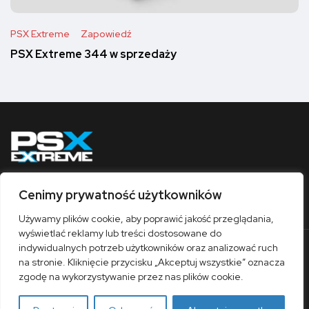
PSX Extreme
Zapowiedź
PSX Extreme 344 w sprzedaży
Cenimy prywatność użytkowników
Obserwuj nas
Używamy plików cookie, aby poprawić jakość przeglądania,
wyświetlać reklamy lub treści dostosowane do
indywidualnych potrzeb użytkowników oraz analizować ruch
O nas
Współpraca
Kontakt
Sklep
na stronie. Kliknięcie przycisku „Akceptuj wszystkie” oznacza
Polityka prywatności
Regulamin
zgodę na wykorzystywanie przez nas plików cookie.
© 1997-2026 / PSX Extreme