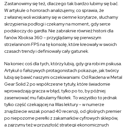
Zastanowimy się też, dlaczego tak bardzo lubimy się bać.
W artykule o horrorach analizujemy, co sprawia, że
z własnej woli wciskamy się w ciemne korytarze, słuchamy
skrzypienia podłogi i czekamy na moment, gdy serce
podskoczy do gardła. Nie zabraknie również historii dla
fanów Xboksa 360 – przyglądamy się pierwszym
strzelaninom FPS na tę konsolę, które kreowały w swoich
czasach trendy i definiowały cały gatunek.
Na koniec coś dla tych, którzy lubią, gdy gra robi im psikusa.
Artykuł o fałszywych protagonistach pokazuje, jak twórcy
lubią się bawić naszymi oczekiwaniami. Od Raidena w Metal
Gear Solid 2 po współczesne tytuły, które świadomie
wprowadzają gracza w błąd, tylko po to, by później
zaserwować mu fabularny fikołek. To wszystko to jednak
tylko część czekającej na Was lektury – w numerze
znajdziecie wszak ponad 40 recenzji, od głośnych premier
po niepozorne perełki z zakamarków cyfrowych sklepów,
a zajrzymy też w przyszłość strategii ekonomicznych