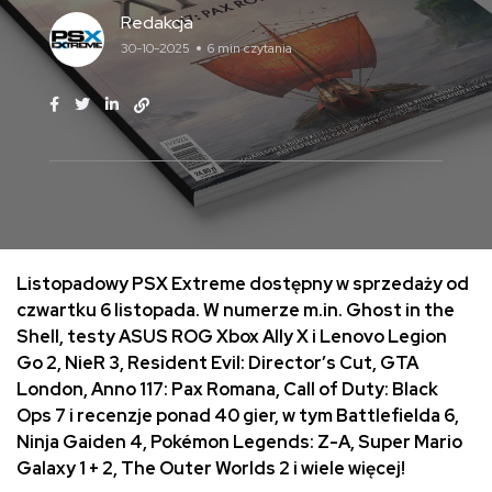
Redakcja
30-10-2025
6 min czytania
Listopadowy PSX Extreme dostępny w sprzedaży od
czwartku 6 listopada. W numerze m.in. Ghost in the
Shell, testy ASUS ROG Xbox Ally X i Lenovo Legion
Go 2, NieR 3, Resident Evil: Director’s Cut, GTA
London, Anno 117: Pax Romana, Call of Duty: Black
Ops 7 i recenzje ponad 40 gier, w tym Battlefielda 6,
Ninja Gaiden 4, Pokémon Legends: Z-A, Super Mario
Galaxy 1 + 2, The Outer Worlds 2 i wiele więcej!