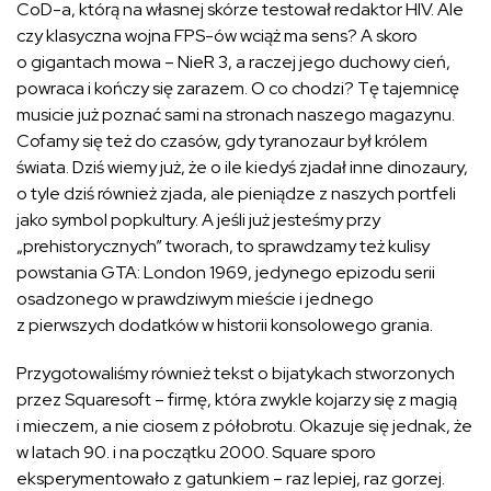
CoD-a, którą na własnej skórze testował redaktor HIV. Ale
czy klasyczna wojna FPS-ów wciąż ma sens? A skoro
o gigantach mowa – NieR 3, a raczej jego duchowy cień,
powraca i kończy się zarazem. O co chodzi? Tę tajemnicę
musicie już poznać sami na stronach naszego magazynu.
Cofamy się też do czasów, gdy tyranozaur był królem
świata. Dziś wiemy już, że o ile kiedyś zjadał inne dinozaury,
o tyle dziś również zjada, ale pieniądze z naszych portfeli
jako symbol popkultury. A jeśli już jesteśmy przy
„prehistorycznych” tworach, to sprawdzamy też kulisy
powstania GTA: London 1969, jedynego epizodu serii
osadzonego w prawdziwym mieście i jednego
z pierwszych dodatków w historii konsolowego grania.
Przygotowaliśmy również tekst o bijatykach stworzonych
przez Squaresoft – firmę, która zwykle kojarzy się z magią
i mieczem, a nie ciosem z półobrotu. Okazuje się jednak, że
w latach 90. i na początku 2000. Square sporo
eksperymentowało z gatunkiem – raz lepiej, raz gorzej.