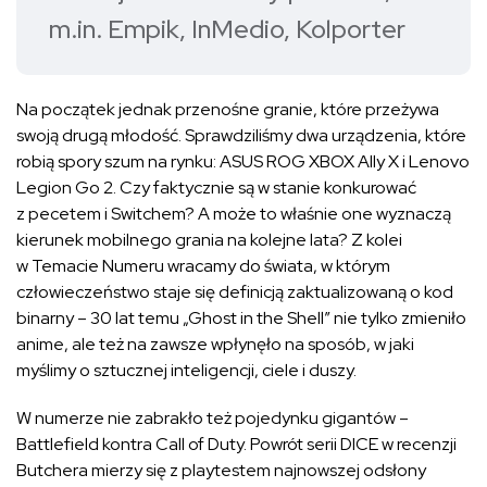
m.in. Empik, InMedio, Kolporter
Na początek jednak przenośne granie, które przeżywa
swoją drugą młodość. Sprawdziliśmy dwa urządzenia, które
robią spory szum na rynku: ASUS ROG XBOX Ally X i Lenovo
Legion Go 2. Czy faktycznie są w stanie konkurować
z pecetem i Switchem? A może to właśnie one wyznaczą
kierunek mobilnego grania na kolejne lata? Z kolei
w Temacie Numeru wracamy do świata, w którym
człowieczeństwo staje się definicją zaktualizowaną o kod
binarny – 30 lat temu „Ghost in the Shell” nie tylko zmieniło
anime, ale też na zawsze wpłynęło na sposób, w jaki
myślimy o sztucznej inteligencji, ciele i duszy.
W numerze nie zabrakło też pojedynku gigantów –
Battlefield kontra Call of Duty. Powrót serii DICE w recenzji
Butchera mierzy się z playtestem najnowszej odsłony