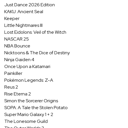
Just Dance 2026 Edition
KAKU: Ancient Seal
Keeper
Little Nightmares III
Lost Eidolons: Veil of the Witch
NASCAR 25
NBA Bounce
Nicktoons & The Dice of Destiny
Ninja Gaiden 4
Once Upon a Katamari
Painkiller
Pokémon Legends: Z-A
Reus 2
Rise Eterna 2
Simon the Sorcerer Origins
SOPA: A Tale the Stolen Potato
Super Mario Galaxy 1 + 2
The Lonesome Guild