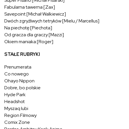
Super Pisario [Michał Pisarski]
Fabularna tawerna [Zax]
Savepoint [Michał Walkiewicz]
Dwóch zgryźliwych tetryków [Mielu / Marcellus]
Na piechotę [Piechota]
Od gracza dla graczy [Mazzi]
Okiem maniaka [Roger]
STAŁE RUBRYKI
Prenumerata
Co nowego
Ohayo Nippon
Dobre, bo polskie
Hyde Park
Headshot
Myszaq lubi
Region Filmowy
Comix Zone