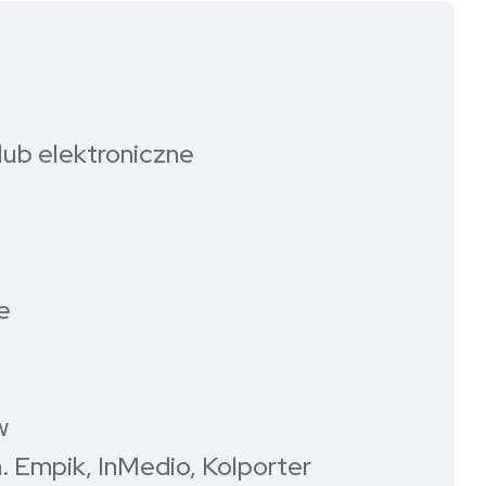
lub elektroniczne
e
w
n. Empik, InMedio, Kolporter