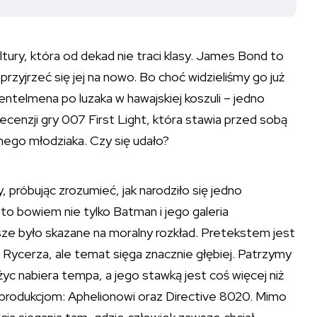
ry, która od dekad nie traci klasy. James Bond to
przyjrzeć się jej na nowo. Bo choć widzieliśmy go już
ntelmena po luzaka w hawajskiej koszuli – jedno
ecenzji gry 007 First Light, która stawia przed sobą
nego młodziaka. Czy się udało?
 próbując zrozumieć, jak narodziło się jedno
to bowiem nie tylko Batman i jego galeria
wsze było skazane na moralny rozkład. Pretekstem jest
cerza, ale temat sięga znacznie głębiej. Patrzymy
życ nabiera tempa, a jego stawką jest coś więcej niż
produkcjom: Aphelionowi oraz Directive 8020. Mimo