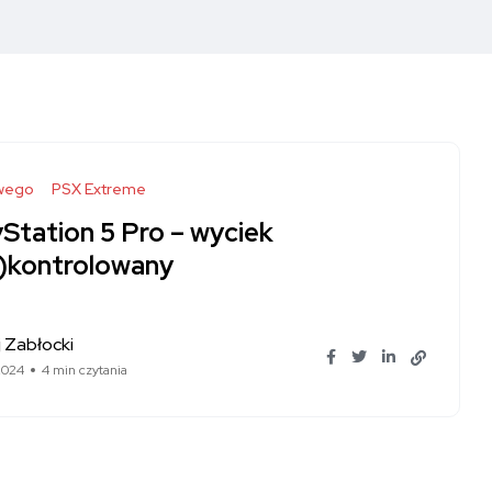
wego
PSX Extreme
yStation 5 Pro – wyciek
e)kontrolowany
 Zabłocki
2024
4 min czytania