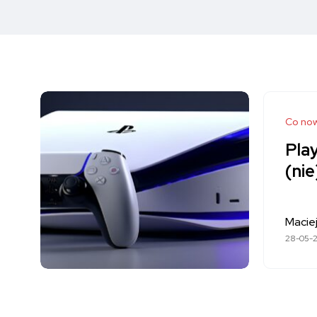
Co no
Pla
(ni
Maciej
28-05-