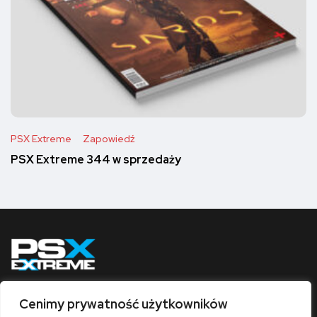
PSX Extreme
Zapowiedź
PSX Extreme 344 w sprzedaży
Cenimy prywatność użytkowników
Obserwuj nas