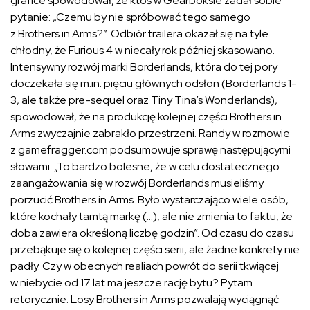
grafice spowodował, że ktoś w Gearboksie zadał sobie
pytanie: „Czemu by nie spróbować tego samego
z Brothers in Arms?”. Odbiór trailera okazał się na tyle
chłodny, że Furious 4 w niecały rok później skasowano.
Intensywny rozwój marki Borderlands, która do tej pory
doczekała się m.in. pięciu głównych odsłon (Borderlands 1-
3, ale także pre-sequel oraz Tiny Tina’s Wonderlands),
spowodował, że na produkcję kolejnej części Brothers in
Arms zwyczajnie zabrakło przestrzeni. Randy w rozmowie
z gamefragger.com podsumowuje sprawę następującymi
słowami: „To bardzo bolesne, że w celu dostatecznego
zaangażowania się w rozwój Borderlands musieliśmy
porzucić Brothers in Arms. Było wystarczająco wiele osób,
które kochały tamtą markę (…), ale nie zmienia to faktu, że
doba zawiera określoną liczbę godzin”. Od czasu do czasu
przebąkuje się o kolejnej części serii, ale żadne konkrety nie
padły. Czy w obecnych realiach powrót do serii tkwiącej
w niebycie od 17 lat ma jeszcze rację bytu? Pytam
retorycznie. Losy Brothers in Arms pozwalają wyciągnąć