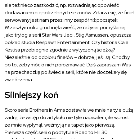
ale też nieco zaszkodzić, np. rozwadniając opowieść
dodawaniem niepotrzebnych sezonów. Zdarza się, że finał
serwowany jest nam przez inny zespół niż początek.
W zeszłym roku gruchnęła wieść, że reżyser pomyślanej
jako trylogia serii Star Wars Jedi, Stig Asmussen, opuszcza
pokład studia Respawn Entertainment. Czy historia Cala
Kestisa przebiegnie zgodnie z wytyczoną ścieżką?
Niezależnie od odbioru finałów – dobrze, jeśli są. Choćby
po to, żeby móc o nich porozmawiać. Dziś zapraszam Was
na przechadzkę po świecie serii, które nie doczekały się
zwieńczenia.
Silniejszy koń
Skoro seria Brothers in Arms zostawiła we mnie na tyle dużą
zadrę, że wstęp do artykułu nie tyle napisałem, ile wprost
ze mnie wypłynął, weźmy ją na tapet jako pierwszą.
Pierwsza część serii o podtytule Road to Hill 30