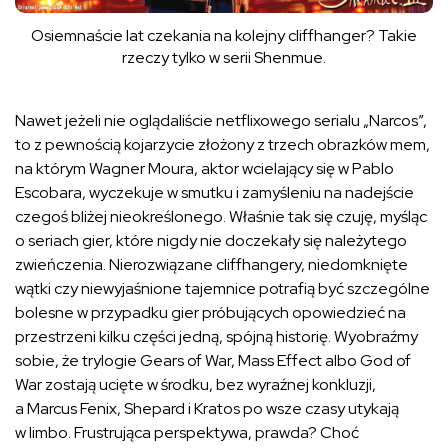
Osiemnaście lat czekania na kolejny cliffhanger? Takie
rzeczy tylko w serii Shenmue.
Nawet jeżeli nie oglądaliście netflixowego serialu „Narcos”,
to z pewnością kojarzycie złożony z trzech obrazków mem,
na którym Wagner Moura, aktor wcielający się w Pablo
Escobara, wyczekuje w smutku i zamyśleniu na nadejście
czegoś bliżej nieokreślonego. Właśnie tak się czuję, myśląc
o seriach gier, które nigdy nie doczekały się należytego
zwieńczenia. Nierozwiązane cliffhangery, niedomknięte
wątki czy niewyjaśnione tajemnice potrafią być szczególne
bolesne w przypadku gier próbujących opowiedzieć na
przestrzeni kilku części jedną, spójną historię. Wyobraźmy
sobie, że trylogie Gears of War, Mass Effect albo God of
War zostają ucięte w środku, bez wyraźnej konkluzji,
a Marcus Fenix, Shepard i Kratos po wsze czasy utykają
w limbo. Frustrująca perspektywa, prawda? Choć