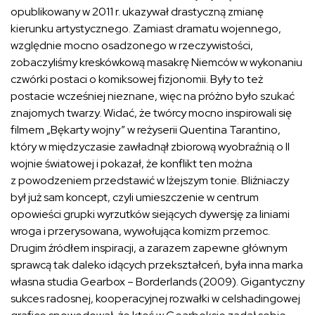
opublikowany w 2011 r. ukazywał drastyczną zmianę
kierunku artystycznego. Zamiast dramatu wojennego,
względnie mocno osadzonego w rzeczywistości,
zobaczyliśmy kreskówkową masakrę Niemców w wykonaniu
czwórki postaci o komiksowej fizjonomii. Były to też
postacie wcześniej nieznane, więc na próżno było szukać
znajomych twarzy. Widać, że twórcy mocno inspirowali się
filmem „Bękarty wojny” w reżyserii Quentina Tarantino,
który w międzyczasie zawładnął zbiorową wyobraźnią o II
wojnie światowej i pokazał, że konflikt ten można
z powodzeniem przedstawić w lżejszym tonie. Bliźniaczy
był już sam koncept, czyli umieszczenie w centrum
opowieści grupki wyrzutków siejących dywersję za liniami
wroga i przerysowana, wywołująca komizm przemoc.
Drugim źródłem inspiracji, a zarazem zapewne głównym
sprawcą tak daleko idących przekształceń, była inna marka
własna studia Gearbox – Borderlands (2009). Gigantyczny
sukces radosnej, kooperacyjnej rozwałki w celshadingowej