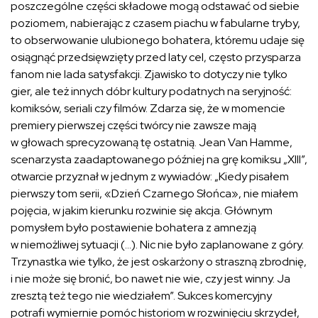
poszczególne części składowe mogą odstawać od siebie
poziomem, nabierając z czasem piachu w fabularne tryby,
to obserwowanie ulubionego bohatera, któremu udaje się
osiągnąć przedsięwzięty przed laty cel, często przysparza
fanom nie lada satysfakcji. Zjawisko to dotyczy nie tylko
gier, ale też innych dóbr kultury podatnych na seryjność:
komiksów, seriali czy filmów. Zdarza się, że w momencie
premiery pierwszej części twórcy nie zawsze mają
w głowach sprecyzowaną tę ostatnią. Jean Van Hamme,
scenarzysta zaadaptowanego później na grę komiksu „XIII”,
otwarcie przyznał w jednym z wywiadów: „Kiedy pisałem
pierwszy tom serii, «Dzień Czarnego Słońca», nie miałem
pojęcia, w jakim kierunku rozwinie się akcja. Głównym
pomysłem było postawienie bohatera z amnezją
w niemożliwej sytuacji (…). Nic nie było zaplanowane z góry.
Trzynastka wie tylko, że jest oskarżony o straszną zbrodnię,
i nie może się bronić, bo nawet nie wie, czy jest winny. Ja
zresztą też tego nie wiedziałem”. Sukces komercyjny
potrafi wymiernie pomóc historiom w rozwinięciu skrzydeł,