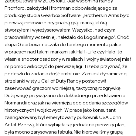
zadebiutowała w 2005 roku. Jak wspomina Randy
Pitchford, założyciel i frontman odpowiadającego za
produkcję studia Gearbox Software: „Brothers in Arms było
pierwszą całkowicie oryginalną grą i marką, którą
stworzyłem i wyreżyserowałem. Wszystko, nad czym
pracowaliśmy wcześniej, należało do kogoś innego”. Choć
ekipa Gearboxa maczała do tamtego momentu palce
w pracach nad takimi markami jak Half-Life czy Halo, to
właśnie shooter osadzony w realiach II wojny światowej miał
im pomóc wskoczyć do pierwszej ligi. Trzeba przyznać, że
podeszli do zadania dość ambitnie. Zamiast dynamicznej
strzelanki w stylu Call of Duty Randy postanowił
zaserwować graczom wolniejszą, taktyczną rozgrywkę.
Dużą wagę przywiązano do dokładnego przedstawienia
Normandii oraz jak najwierniejszego oddania szczegółów
historycznych i wojskowych. W prace jako konsultant
zaangażowany był emerytowany pułkownik USA John
Antal. Rzeczą, która wybijała się jednak na pierwszy plan,
była mocno zarysowana fabuła. Nie kierowaliśmy grupą