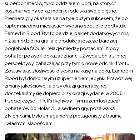
superbohaterów, tylko oddziałem ludzi, na których
koszmar wojny coraz mocniej odciska swoje piętno.
Premiera gry okazała się na tyle dużym sukcesem, że po
raptem siedmiu miesiącach wydano sequel o podtytule
Earned in Blood. Był to bardziej pakiet dodatkowych misji
niż samodzielna gra, ale produkcja jeszcze bardziej
pogłębiała fabułę i relacje między postaciami. Nowy
bohater pozwolił pokazać znane już wydarzenia z innej
perspektywy, zahaczając przy tym o nowe odcinki frontu.
Zostawiając złośliwości o skoku na kasę na boku, Earned in
Blood był doskonałym uzupełnieniem jedynki. Prawdziwej
zmiany jakościowej, a przy okazji generacyjnej,
doczekaliśmy się dopiero przy okazji wydanej w 2008 r.
trzeciej części – Hell’s Highway. Tym razem los rzucał
bohaterów do Holandii, a sednem gry, poza walką
z Niemcami, było zmaganie się protagonisty z traumą
i własnymi słabościami.