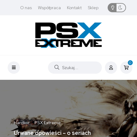
O nas
Współpraca
Kontakt
Sklep
0
Hardkor
PSX Extreme
Urwane opowieści – o seriach