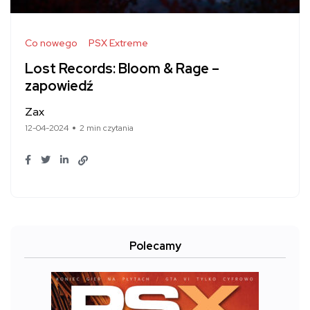
Co nowego
PSX Extreme
Lost Records: Bloom & Rage –
zapowiedź
Zax
12-04-2024
2 min czytania
Polecamy