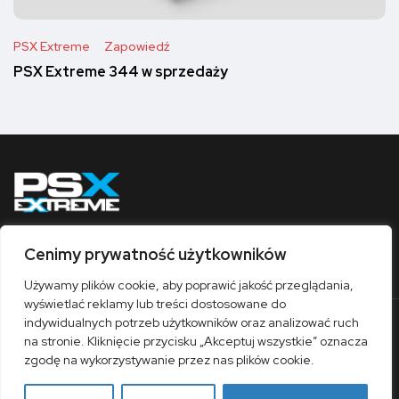
PSX Extreme
Zapowiedź
PSX Extreme 344 w sprzedaży
Cenimy prywatność użytkowników
Obserwuj nas
Używamy plików cookie, aby poprawić jakość przeglądania,
wyświetlać reklamy lub treści dostosowane do
indywidualnych potrzeb użytkowników oraz analizować ruch
O nas
Współpraca
Kontakt
Sklep
na stronie. Kliknięcie przycisku „Akceptuj wszystkie” oznacza
Polityka prywatności
Regulamin
zgodę na wykorzystywanie przez nas plików cookie.
© 1997-2026 / PSX Extreme