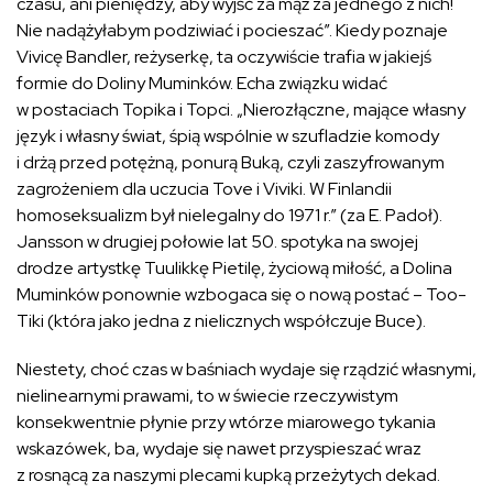
czasu, ani pieniędzy, aby wyjść za mąż za jednego z nich!
Nie nadążyłabym podziwiać i pocieszać”. Kiedy poznaje
Vivicę Bandler, reżyserkę, ta oczywiście trafia w jakiejś
formie do Doliny Muminków. Echa związku widać
w postaciach Topika i Topci. „Nierozłączne, mające własny
język i własny świat, śpią wspólnie w szufladzie komody
i drżą przed potężną, ponurą Buką, czyli zaszyfrowanym
zagrożeniem dla uczucia Tove i Viviki. W Finlandii
homoseksualizm był nielegalny do 1971 r.” (za E. Padoł).
Jansson w drugiej połowie lat 50. spotyka na swojej
drodze artystkę Tuulikkę Pietilę, życiową miłość, a Dolina
Muminków ponownie wzbogaca się o nową postać – Too-
Tiki (która jako jedna z nielicznych współczuje Buce).
Niestety, choć czas w baśniach wydaje się rządzić własnymi,
nielinearnymi prawami, to w świecie rzeczywistym
konsekwentnie płynie przy wtórze miarowego tykania
wskazówek, ba, wydaje się nawet przyspieszać wraz
z rosnącą za naszymi plecami kupką przeżytych dekad.