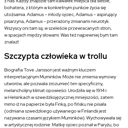
z nas. Każdy znajdzie tam kawałek miejsca dla siebie,
bohatera, z którym w konkretnym punkcie życia się
utożsamia. Adamus – młody ojciec, Adamus – aspirujący
pisarzyna, Adamus – przerażony zmianami neurotyk.
Wszyscy oni tam są, w szeleście przewracanych stron,
w spacjach między słowami. Was też najpewniej bym tam
znalazł.
Szczypta człowieka w trollu
Biografia Tove Jansson jest ważnym kluczem
interpretacyjnym Muminków. Może nie zmienia wymowy
utworów, ale pozwala zrozumieć ten specyficzny,
melancholijny klimat opowieści. Urodziła się w 1914 r.
w Helsinkach w szwedzkojęzycznej mniejszości, zatem
mimo iż na papierze była Finką, po fińsku nie pisała
(odmiana szwedzkiego używanego w Finlandii jest
nazywana czasami językiem Muminków). Wychowywała się
w artystycznej rodzinie. Matkę ojciec poznał w Paryżu, bo