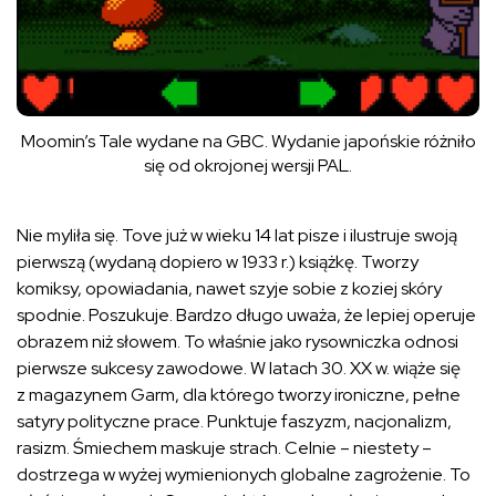
Moomin’s Tale wydane na GBC. Wydanie japońskie różniło
się od okrojonej wersji PAL.
Nie myliła się. Tove już w wieku 14 lat pisze i ilustruje swoją
pierwszą (wydaną dopiero w 1933 r.) książkę. Tworzy
komiksy, opowiadania, nawet szyje sobie z koziej skóry
spodnie. Poszukuje. Bardzo długo uważa, że lepiej operuje
obrazem niż słowem. To właśnie jako rysowniczka odnosi
pierwsze sukcesy zawodowe. W latach 30. XX w. wiąże się
z magazynem Garm, dla którego tworzy ironiczne, pełne
satyry polityczne prace. Punktuje faszyzm, nacjonalizm,
rasizm. Śmiechem maskuje strach. Celnie – niestety –
dostrzega w wyżej wymienionych globalne zagrożenie. To