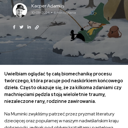
Kacper Adamus
10-09-2024
6 min czytania
Uwielbiam oglądać tę całą biomechanikę procesu
twórczego, która pracuje pod naskórkiem końcowego
dzieła. Często okazuje się, że za kilkoma zdaniami czy
machnięciami pędzla stoją wieloletnie traumy,
niezaleczone rany, rodzinne zawirowania.
Na Muminki zwykliśmy patrzeć przez pryzmat literatury
dziecięcej oraz popularnej w naszym nadwiślańskim kraju
dobranocki, jednak pod obłymi kształtami i pastelową