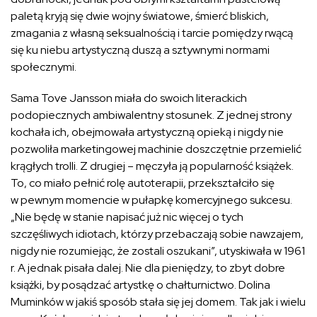
paletą kryją się dwie wojny światowe, śmierć bliskich,
zmagania z własną seksualnością i tarcie pomiędzy rwącą
się ku niebu artystyczną duszą a sztywnymi normami
społecznymi.
Sama Tove Jansson miała do swoich literackich
podopiecznych ambiwalentny stosunek. Z jednej strony
kochała ich, obejmowała artystyczną opieką i nigdy nie
pozwoliła marketingowej machinie doszczętnie przemielić
krągłych trolli. Z drugiej – męczyła ją popularność książek.
To, co miało pełnić rolę autoterapii, przekształciło się
w pewnym momencie w pułapkę komercyjnego sukcesu.
„Nie będę w stanie napisać już nic więcej o tych
szczęśliwych idiotach, którzy przebaczają sobie nawzajem,
nigdy nie rozumiejąc, że zostali oszukani”, utyskiwała w 1961
r. A jednak pisała dalej. Nie dla pieniędzy, to zbyt dobre
książki, by posądzać artystkę o chałturnictwo. Dolina
Muminków w jakiś sposób stała się jej domem. Tak jak i wielu