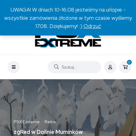
O nas
Współpraca
Kontakt
Sklep
UWAGA! W dniach 10-16.08 jesteśmy na urlopie -
wszystkie zamówienia złożone w tym czasie wyślemy
17.08. Dziękujemy! :)
Odrzuć
0
PSX Extreme
Retro
zgRed w Dolinie Muminków