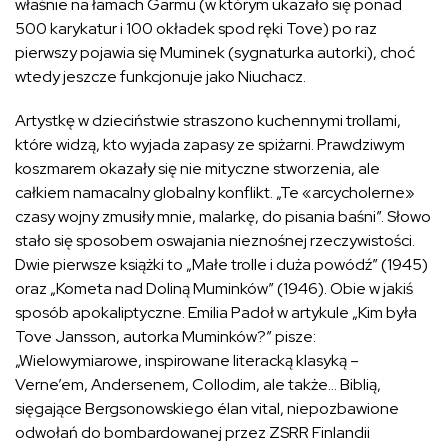
właśnie na łamach Garmu (w którym ukazało się ponad
500 karykatur i 100 okładek spod ręki Tove) po raz
pierwszy pojawia się Muminek (sygnaturka autorki), choć
wtedy jeszcze funkcjonuje jako Niuchacz.
Artystkę w dzieciństwie straszono kuchennymi trollami,
które widzą, kto wyjada zapasy ze spiżarni. Prawdziwym
koszmarem okazały się nie mityczne stworzenia, ale
całkiem namacalny globalny konflikt. „Te «arcycholerne»
czasy wojny zmusiły mnie, malarkę, do pisania baśni”. Słowo
stało się sposobem oswajania nieznośnej rzeczywistości.
Dwie pierwsze książki to „Małe trolle i duża powódź” (1945)
oraz „Kometa nad Doliną Muminków” (1946). Obie w jakiś
sposób apokaliptyczne. Emilia Padoł w artykule „Kim była
Tove Jansson, autorka Muminków?” pisze:
„Wielowymiarowe, inspirowane literacką klasyką –
Verne’em, Andersenem, Collodim, ale także… Biblią,
sięgające Bergsonowskiego élan vital, niepozbawione
odwołań do bombardowanej przez ZSRR Finlandii