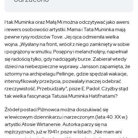
I tak Muminka oraz Małą Mi można odczytywać jako awers
i rewers osobowości artystki. Mama i Tata Muminka mają
pewne rysy rodziców Tove. Jej ojca odmieniła wielka
wojna. „Wysłany na front, wrócił z niego zamknięty w sobie
i pogrążony w smutku. Posępny i melancholijny, napełniał
się radością tylko, gdy nadciągały burze. Zabierał wtedy
dzieci na niebezpieczne wyprawy. Jansson zapamięta, że
sztormy na archipelagu Pellinge, gdzie spędzali wakacje,
intensyfikowały przeżycia, pozwalały inaczej odebrać
rzeczywistość. Przebudzały”, pisze E. Padoł. Czyżby stąd
tak wielka fascynacja Tatusia Muminka Hatifnatami?
Źródeł postaci Piżmowca można doszukiwać się
w lewicowym dziennikarzu i narzeczonym (lata 40. XX w.)
artystki Atosie Wirtanenie. Autorka parzy się na
mężczyznach, już w 1941 r. pisze w listach: „Nie mam ani