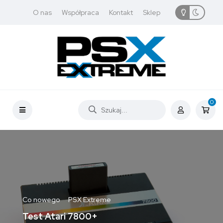
O nas
Współpraca
Kontakt
Sklep
0
Co nowego
PSX Extreme
Test Atari 7800+