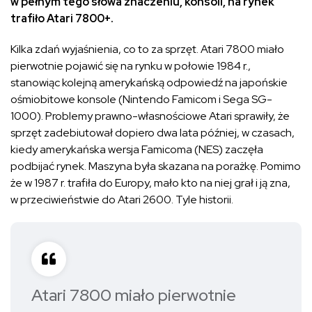
w pełnym tego słowa znaczeniu, konsoli, na rynek
trafiło Atari 7800+.
Kilka zdań wyjaśnienia, co to za sprzęt. Atari 7800 miało
pierwotnie pojawić się na rynku w połowie 1984 r.,
stanowiąc kolejną amerykańską odpowiedź na japońskie
ośmiobitowe konsole (Nintendo Famicom i Sega SG-
1000). Problemy prawno-własnościowe Atari sprawiły, że
sprzęt zadebiutował dopiero dwa lata później, w czasach,
kiedy amerykańska wersja Famicoma (NES) zaczęła
podbijać rynek. Maszyna była skazana na porażkę. Pomimo
że w 1987 r. trafiła do Europy, mało kto na niej grał i ją zna,
w przeciwieństwie do Atari 2600. Tyle historii.
Atari 7800 miało pierwotnie