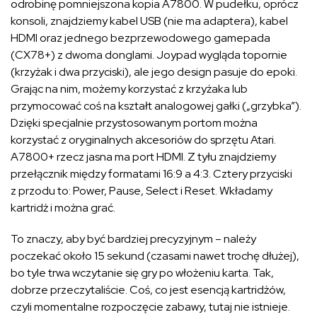
odrobinę pomniejszona kopia A7800. W pudełku, oprócz
konsoli, znajdziemy kabel USB (nie ma adaptera), kabel
HDMI oraz jednego bezprzewodowego gamepada
(CX78+) z dwoma donglami. Joypad wygląda topornie
(krzyżak i dwa przyciski), ale jego design pasuje do epoki.
Grając na nim, możemy korzystać z krzyżaka lub
przymocować coś na kształt analogowej gałki („grzybka”).
Dzięki specjalnie przystosowanym portom można
korzystać z oryginalnych akcesoriów do sprzętu Atari.
A7800+ rzecz jasna ma port HDMI. Z tyłu znajdziemy
przełącznik między formatami 16:9 a 4:3. Cztery przyciski
z przodu to: Power, Pause, Select i Reset. Wkładamy
kartridż i można grać.
To znaczy, aby być bardziej precyzyjnym – należy
poczekać około 15 sekund (czasami nawet trochę dłużej),
bo tyle trwa wczytanie się gry po włożeniu karta. Tak,
dobrze przeczytaliście. Coś, co jest esencją kartridżów,
czyli momentalne rozpoczęcie zabawy, tutaj nie istnieje.