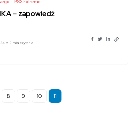
wego
PSX Extreme
IKA – zapowiedź
024
2 min czytania
8
9
10
11