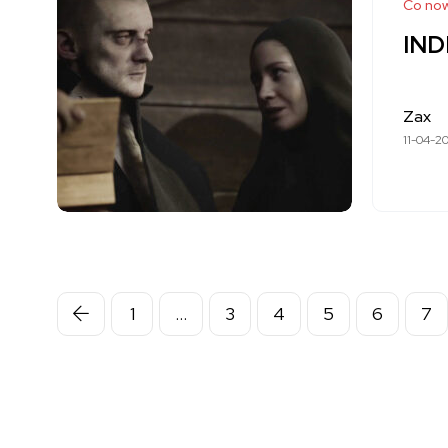
Co no
IND
Zax
11-04-2
1
…
3
4
5
6
7