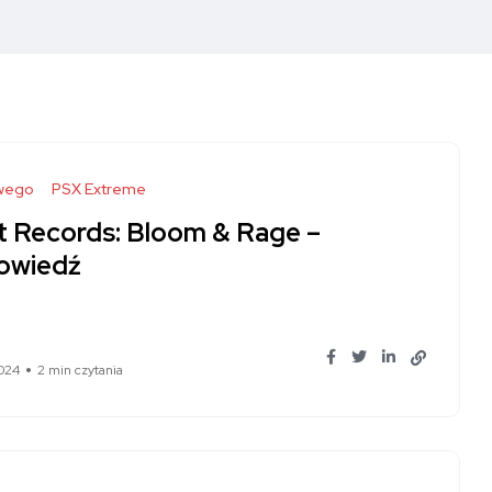
wego
PSX Extreme
t Records: Bloom & Rage –
owiedź
024
2 min czytania