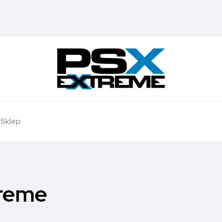
Sklep
reme