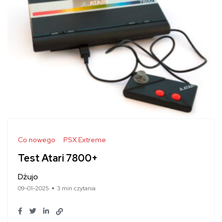
Co nowego
PSX Extreme
Test Atari 7800+
Dżujo
09-01-2025
3 min czytania