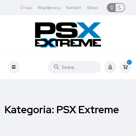
O nas
Współpraca
Kontakt
Sklep
0
Kategoria:
PSX Extreme