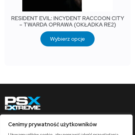
RESIDENT EVIL: INCYDENT RACCOON CITY
– TWARDA OPRAWA (OKŁADKA RE2)
Wybierz opcje
Cenimy prywatność użytkowników
Obserwuj nas
Używamy plików cookie, aby poprawić jakość przeglądania,