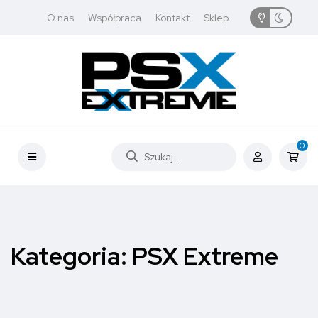
O nas
Współpraca
Kontakt
Sklep
0
Kategoria:
PSX Extreme