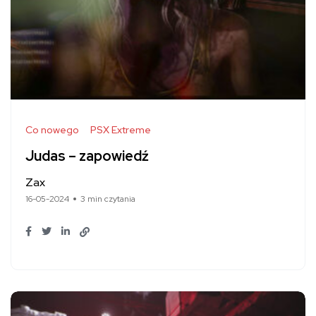
Co nowego
PSX Extreme
Judas – zapowiedź
Zax
16-05-2024
3 min czytania