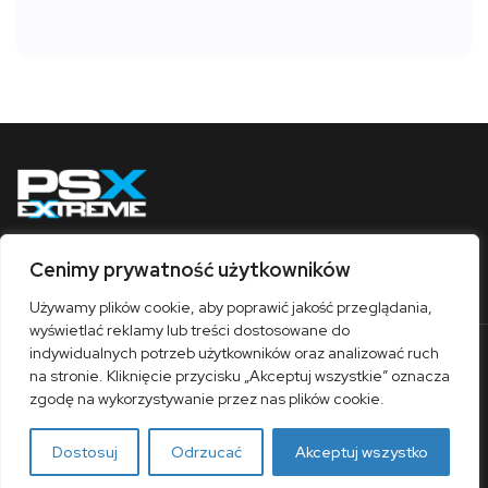
Cenimy prywatność użytkowników
Obserwuj nas
Używamy plików cookie, aby poprawić jakość przeglądania,
wyświetlać reklamy lub treści dostosowane do
indywidualnych potrzeb użytkowników oraz analizować ruch
O nas
Współpraca
Kontakt
Sklep
na stronie. Kliknięcie przycisku „Akceptuj wszystkie” oznacza
Polityka prywatności
Regulamin
zgodę na wykorzystywanie przez nas plików cookie.
© 1997-2026 / PSX Extreme
Dostosuj
Odrzucać
Akceptuj wszystko