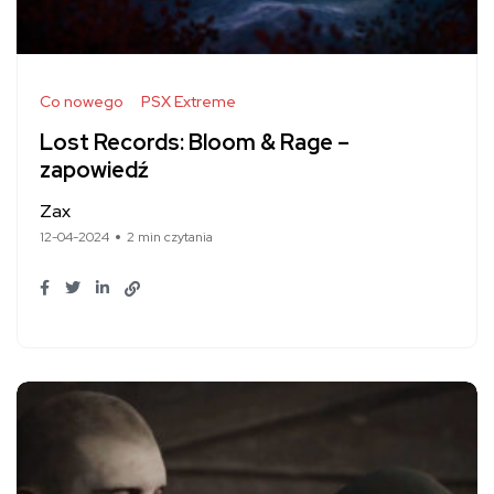
Co nowego
PSX Extreme
Lost Records: Bloom & Rage –
zapowiedź
Zax
12-04-2024
2 min czytania