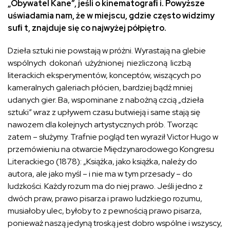
„Obywatel Kane”, jeśli o kinematograﬁ i. Powyższe
uświadamia nam, że w miejscu, gdzie często widzimy
suﬁ t, znajduje się co najwyżej półpiętro.
Dzieła sztuki nie powstają w próżni. Wyrastają na glebie
wspólnych dokonań użyźnionej niezliczoną liczbą
literackich eksperymentów, konceptów, wiszących po
kameralnych galeriach płócien, bardziej bądź mniej
udanych gier. Ba, wspominane z nabożną czcią „dzieła
sztuki” wraz z upływem czasu butwieją i same stają się
nawozem dla kolejnych artystycznych prób. Tworząc
zatem – służymy. Trafnie pogląd ten wyraził Victor Hugo w
przemówieniu na otwarcie Międzynarodowego Kongresu
Literackiego (1878): „Książka, jako książka, należy do
autora, ale jako myśl – i nie ma w tym przesady – do
ludzkości. Każdy rozum ma do niej prawo. Jeśli jedno z
dwóch praw, prawo pisarza i prawo ludzkiego rozumu,
musiałoby ulec, byłoby to z pewnością prawo pisarza,
ponieważ naszą jedyną troską jest dobro wspólne i wszyscy,