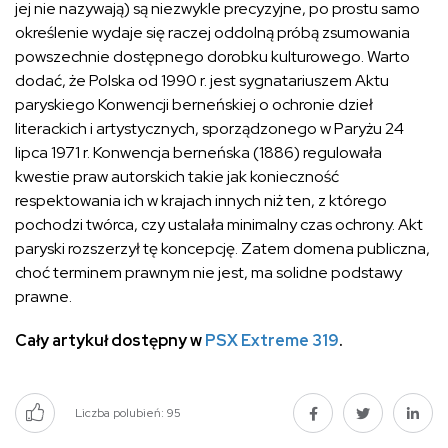
jej nie nazywają) są niezwykle precyzyjne, po prostu samo
określenie wydaje się raczej oddolną próbą zsumowania
powszechnie dostępnego dorobku kulturowego. Warto
dodać, że Polska od 1990 r. jest sygnatariuszem Aktu
paryskiego Konwencji berneńskiej o ochronie dzieł
literackich i artystycznych, sporządzonego w Paryżu 24
lipca 1971 r. Konwencja berneńska (1886) regulowała
kwestie praw autorskich takie jak konieczność
respektowania ich w krajach innych niż ten, z którego
pochodzi twórca, czy ustalała minimalny czas ochrony. Akt
paryski rozszerzył tę koncepcję. Zatem domena publiczna,
choć terminem prawnym nie jest, ma solidne podstawy
prawne.
Cały artykuł dostępny w
PSX Extreme 319
.
Liczba polubień:
95