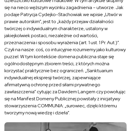
dziedzictwo kulturowe i naukowe. W tym artykule skupimy
się na nieco węższym wycinku zagadnienia – utworze. Jak
podaje Patrycja Cydejko-Stachowiak we wpisie „Utwór w
prawie autorskim”, jest to „każdy przejaw działalności
twórczej o indywidualnym charakterze, ustalony w
jakiejkolwiek postaci, niezależnie od wartości,
przeznaczenia i sposobu wyrażenia (art. 1 ust. 1 Pr. Aut.)”.
Czyli na nasze: coś, co intuicyjnie rozumiemy jako kulturowy
puzzel. W tym kontekście domena publiczna staje się
ogólnodostępnym zbiorem treści, z których można
korzystać praktycznie bez ograniczeń. „Sanktuarium
indywidualnej ekspresji twórczej, zapewniające
afirmatywną ochronę przed siłami prywatnego
zawłaszczenia” cytując za Davidem Langem czy powołując
się na Manifest Domeny Publicznej powstały z inicjatywy
stowarzyszenia COMMUNIA: „surowiec, dzięki któremu
tworzymy nową wiedzę i dzieła”.