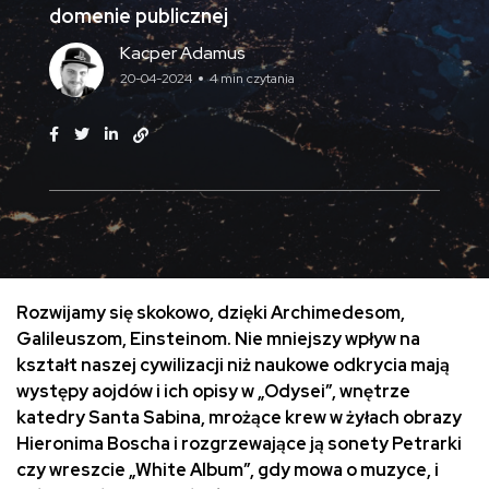
domenie publicznej
Kacper Adamus
20-04-2024
4 min czytania
Rozwijamy się skokowo, dzięki Archimedesom,
Galileuszom, Einsteinom. Nie mniejszy wpływ na
kształt naszej cywilizacji niż naukowe odkrycia mają
występy aojdów i ich opisy w „Odysei”, wnętrze
katedry Santa Sabina, mrożące krew w żyłach obrazy
Hieronima Boscha i rozgrzewające ją sonety Petrarki
czy wreszcie „White Album”, gdy mowa o muzyce, i