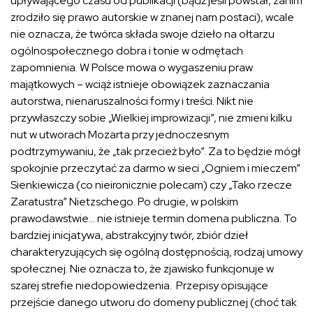
upływającego czasu od publikacji (bądź jeśli powstał, zanim
zrodziło się prawo autorskie w znanej nam postaci), wcale
nie oznacza, że twórca składa swoje dzieło na ołtarzu
ogólnospołecznego dobra i tonie w odmętach
zapomnienia. W Polsce mowa o wygaszeniu praw
majątkowych – wciąż istnieje obowiązek zaznaczania
autorstwa, nienaruszalności formy i treści. Nikt nie
przywłaszczy sobie „Wielkiej improwizacji”, nie zmieni kilku
nut w utworach Mozarta przy jednoczesnym
podtrzymywaniu, że „tak przecież było”. Za to będzie mógł
spokojnie przeczytać za darmo w sieci „Ogniem i mieczem”
Sienkiewicza (co nieironicznie polecam) czy „Tako rzecze
Zaratustra” Nietzschego. Po drugie, w polskim
prawodawstwie… nie istnieje termin domena publiczna. To
bardziej inicjatywa, abstrakcyjny twór, zbiór dzieł
charakteryzujących się ogólną dostępnością, rodzaj umowy
społecznej. Nie oznacza to, że zjawisko funkcjonuje w
szarej strefie niedopowiedzenia. Przepisy opisujące
przejście danego utworu do domeny publicznej (choć tak